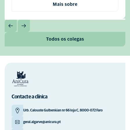
Mais sobre
Todos os colegas
Contacte a clínica
Urb. Calouste Gulbenkian nr 66 loja C, 8000-072 Faro
geral.algarve@anicura.pt