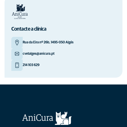
Contacte a clínica
Rua da Eira nº 26b, 1495-050 Algés
cvetalges@anicura.pt
214 103 629