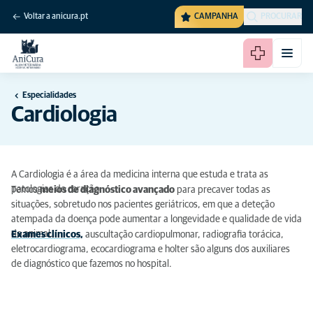
Voltar a anicura.pt
CAMPANHA
PROCURAR
Especialidades
Cardiologia
A Cardiologia é a área da medicina interna que estuda e trata as
patologias do coração.
Temos
meios de diagnóstico avançado
para precaver todas as
situações, sobretudo nos pacientes geriátricos, em que a deteção
atempada da doença pode aumentar a longevidade e qualidade de vida
do animal.
Exames clínicos,
auscultação cardiopulmonar, radiografia torácica,
eletrocardiograma, ecocardiograma e holter são alguns dos auxiliares
de diagnóstico que fazemos no hospital.