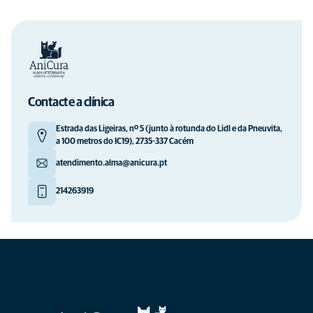
Contacte a clínica
Estrada das Ligeiras, nº 5 (junto à rotunda do Lidl e da Pneuvita,
a 100 metros do IC19), 2735-337 Cacém
atendimento.alma@anicura.pt
214263919