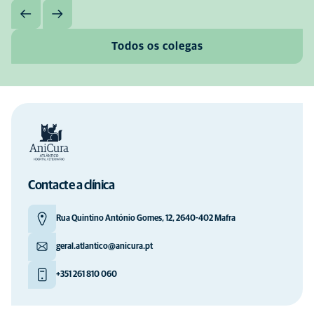
Todos os colegas
Contacte a clínica
Rua Quintino António Gomes, 12, 2640-402 Mafra
geral.atlantico@anicura.pt
+351 261 810 060