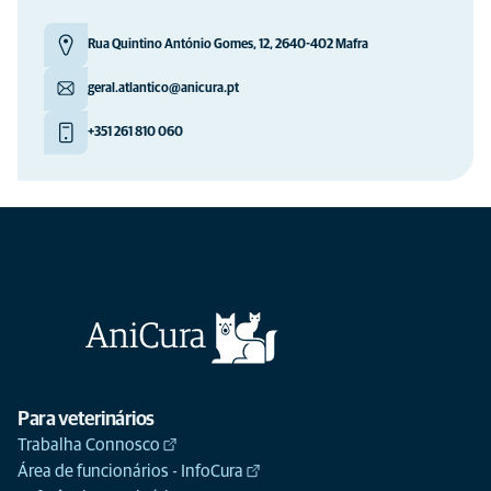
Rua Quintino António Gomes, 12, 2640-402 Mafra
geral.atlantico@anicura.pt
+351 261 810 060
Para veterinários
Trabalha Connosco
Área de funcionários - InfoCura