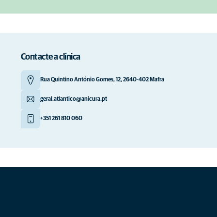
Contacte a clínica
Rua Quintino António Gomes, 12, 2640-402 Mafra
geral.atlantico@anicura.pt
+351 261 810 060