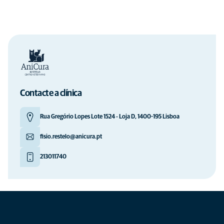
Contacte a clínica
Rua Gregório Lopes Lote 1524 - Loja D, 1400-195 Lisboa
fisio.restelo@anicura.pt
213011740