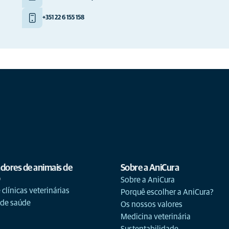
+351 22 6 155 158
adores de animais de
Sobre a AniCura
o
Sobre a AniCura
 clínicas veterinárias
Porquê escolher a AniCura?
 de saúde
Os nossos valores
Medicina veterinária