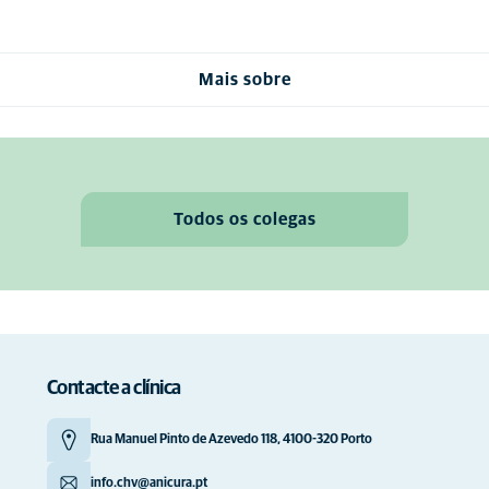
Mais sobre
Todos os colegas
Contacte a clínica
Rua Manuel Pinto de Azevedo 118, 4100-320 Porto
info.chv@anicura.pt