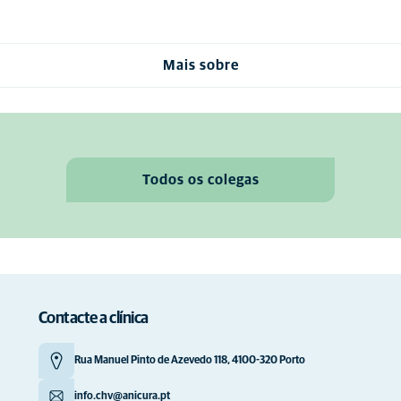
Mais sobre
Todos os colegas
Contacte a clínica
Rua Manuel Pinto de Azevedo 118, 4100-320 Porto
info.chv@anicura.pt