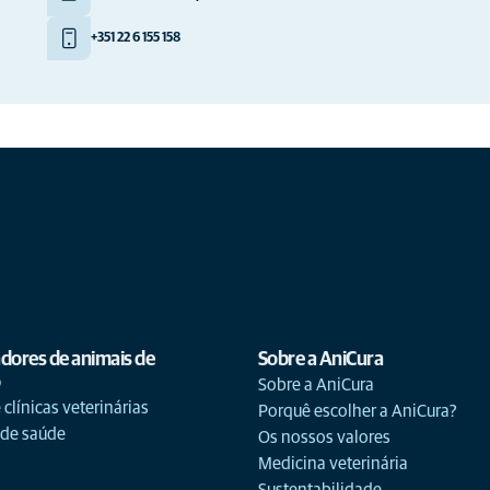
+351 22 6 155 158
adores de animais de
Sobre a AniCura
o
Sobre a AniCura
 clínicas veterinárias
Porquê escolher a AniCura?
 de saúde
Os nossos valores
Medicina veterinária