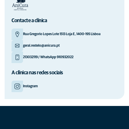
Contacte a clínica
Rua Gregorio Lopes Lote 1513 Loja E, 1400-195 Lisboa
geral.restelo@anicura.pt
213032119 / WhatsApp 910932022
A clínica nas redes sociais
Instagram