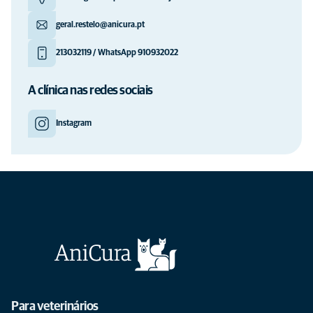
geral.restelo@anicura.pt
213032119 / WhatsApp 910932022
A clínica nas redes sociais
Instagram
Para veterinários