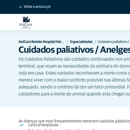
Voltar a anicura.pt
AniCura Restelo Hospital Veterinário
Especialidades
Cuidados paliativos /
Cuidados paliativos / Anelges
Os Cuidados Paliativos são cuidados continuados nos an
terminal, que visam as necessidades do animal e do don
vida em casa. Estes cuidados reconhecem a morte como 
merece viver com o maior conforto possível nas últimas f
adequado, sendo o controlo da dor um fator primordial.
cuidadores para a morte do animal quando esta chegar ou 
As doenças que mais frequentemente merecem cuidados paliativos
Cancro/neoplasias.