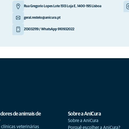
Rua Gregorio Lopes Lote 1513 Loja E, 1400-195 Lisboa
geral.restelo@anicura.pt
213032119 / WhatsApp 910932022
adores de animais de
Sobre a AniCura
o
Sobre a AniCura
 clínicas veterinárias
Porquê escolher a AniCura?