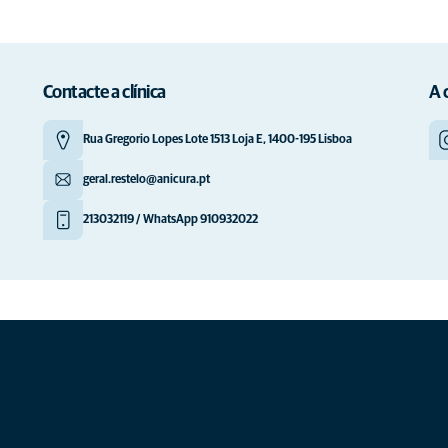
Contacte a clínica
A 
Rua Gregorio Lopes Lote 1513 Loja E, 1400-195 Lisboa
geral.restelo@anicura.pt
213032119 / WhatsApp 910932022