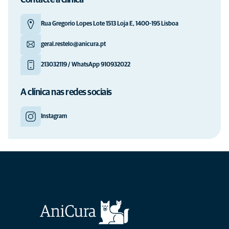
Contacte a clínica
Rua Gregorio Lopes Lote 1513 Loja E, 1400-195 Lisboa
geral.restelo@anicura.pt
213032119 / WhatsApp 910932022
A clínica nas redes sociais
Instagram