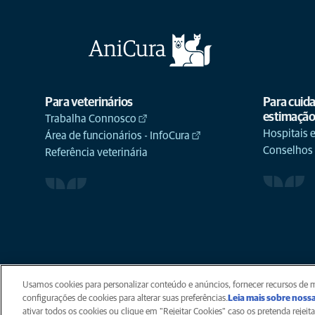
Para veterinários
Para cuid
estimaçã
Trabalha Connosco
Hospitais e
Área de funcionários - InfoCura
Conselhos
Referência veterinária
Privacidade
Legal
Co
Usamos cookies para personalizar conteúdo e anúncios, fornecer recursos de mí
configurações de cookies para alterar suas preferências.
Leia mais sobre nossa
ativar todos os cookies ou clique em "Rejeitar Cookies" caso os pretenda rejeita