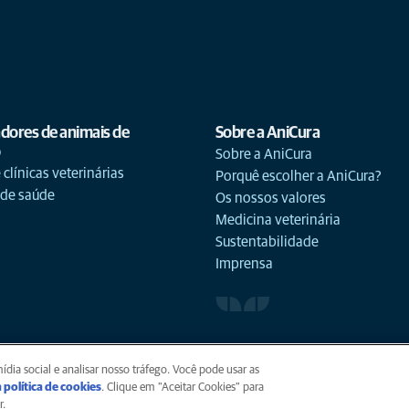
adores de animais de
Sobre a AniCura
o
Sobre a AniCura
 clínicas veterinárias
Porquê escolher a AniCura?
 de saúde
Os nossos valores
Medicina veterinária
Sustentabilidade
Imprensa
okies
Acessibilidade
Global Human Rights
AniCura é uma afil
dia social e analisar nosso tráfego. Você pode usar as
 política de cookies
(opens in a new tab)
. Clique em "Aceitar Cookies" para
r.