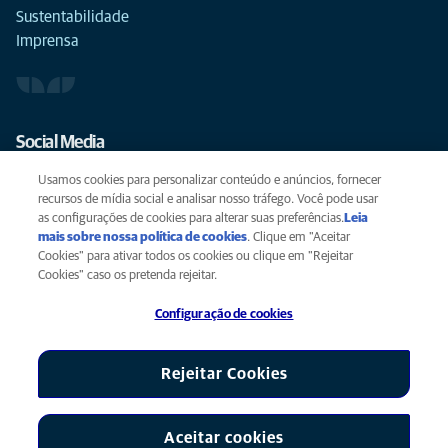
Sustentabilidade
Imprensa
Social Media
Usamos cookies para personalizar conteúdo e anúncios, fornecer
recursos de mídia social e analisar nosso tráfego. Você pode usar
as configurações de cookies para alterar suas preferências.
Leia
mais sobre nossa política de cookies
(opens in a new tab)
. Clique em "Aceitar
Privacidade
Cookies" para ativar todos os cookies ou clique em "Rejeitar
Legal
Cookies" caso os pretenda rejeitar.
Cookies
Configuração de cookies
Acessibilidade
Global Human Rights
AniCura é uma afiliada da Mars, Inc. © 2026
Rejeitar Cookies
Aceitar cookies
Configuração de cookies