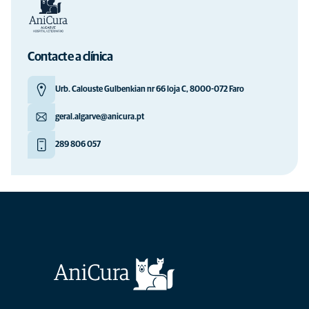
Contacte a clínica
Urb. Calouste Gulbenkian nr 66 loja C, 8000-072 Faro
geral.algarve@anicura.pt
289 806 057