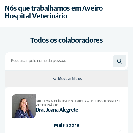
Nós que trabalhamos em Aveiro
Hospital Veterinário
Todos os colaboradores
Mostrar filtros
Ordenar por: Predefinição
DIRETORA CLÍNICA DO ANICURA AVEIRO HOSPITAL
VETERINÁRIO
Predefinição
Dra. Joana Alegrete
Alfabeticamente
Mais sobre