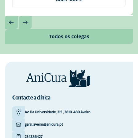
Todos os colegas
Contacte a clínica
Av. Da Universidade, 215 , 3810-489 Aveiro
geral.aveiro@anicura.pt
234386427