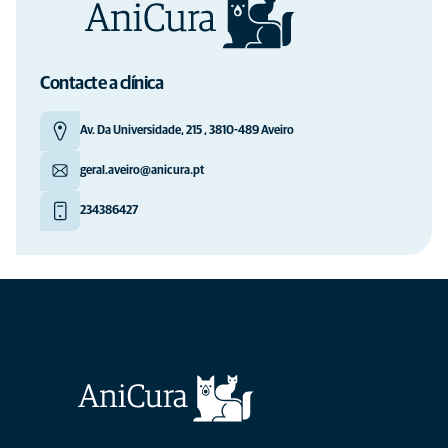
Contacte a clínica
Av. Da Universidade, 215 , 3810-489 Aveiro
geral.aveiro@anicura.pt
234386427