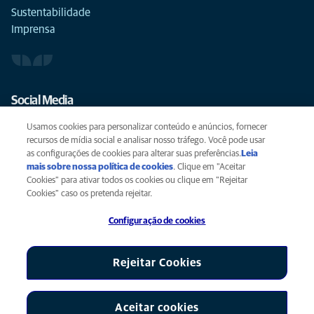
Sustentabilidade
Imprensa
Social Media
Usamos cookies para personalizar conteúdo e anúncios, fornecer
recursos de mídia social e analisar nosso tráfego. Você pode usar
as configurações de cookies para alterar suas preferências.
Leia
mais sobre nossa política de cookies
(opens in a new tab)
. Clique em "Aceitar
Privacidade
Cookies" para ativar todos os cookies ou clique em "Rejeitar
Legal
Cookies" caso os pretenda rejeitar.
Cookies
Configuração de cookies
Acessibilidade
Global Human Rights
AniCura é uma afiliada da Mars, Inc. © 2026
Rejeitar Cookies
Aceitar cookies
Configuração de cookies