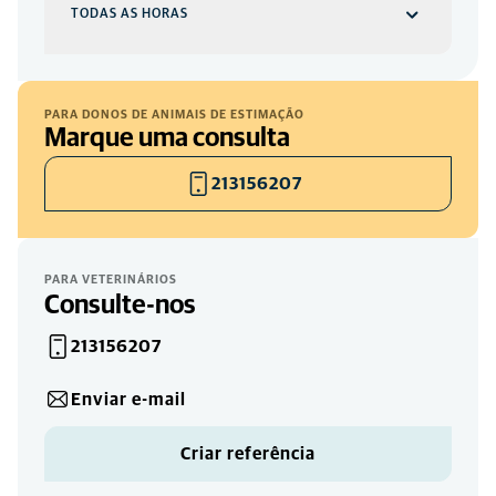
TODAS AS HORAS
Urgências
TODOS OS DIAS
PARA DONOS DE ANIMAIS DE ESTIMAÇÃO
Marque uma consulta
00
-
24
213156207
Clínica
SEGUNDA-FEIRA, TERÇA-FEIRA, QUARTA-
FEIRA, QUINTA-FEIRA, SEXTA-FEIRA, SÁBADO
PARA VETERINÁRIOS
09:00
-
21:00
Consulte-nos
213156207
Enviar e-mail
Criar referência