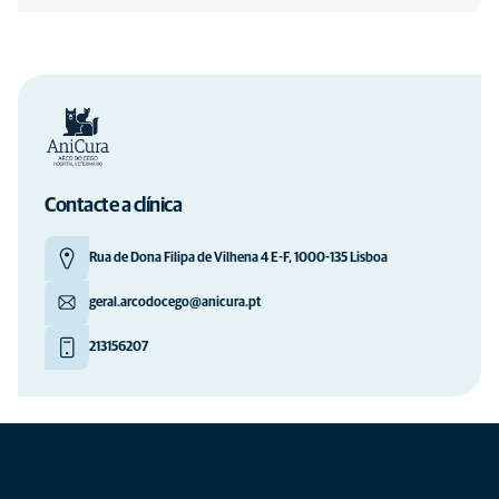
Contacte a clínica
Rua de Dona Filipa de Vilhena 4 E-F, 1000-135 Lisboa
geral.arcodocego@anicura.pt
213156207