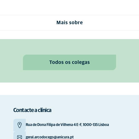
Mais sobre
Todos os colegas
Contacte a clínica
Rua de Dona Filipa de Vilhena 4 E-F, 1000-135 Lisboa
geral.arcodocego@anicura.pt