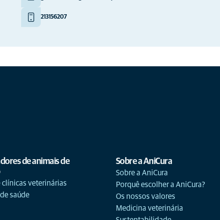
213156207
adores de animais de
Sobre a AniCura
o
Sobre a AniCura
 clínicas veterinárias
Porquê escolher a AniCura?
 de saúde
Os nossos valores
Medicina veterinária