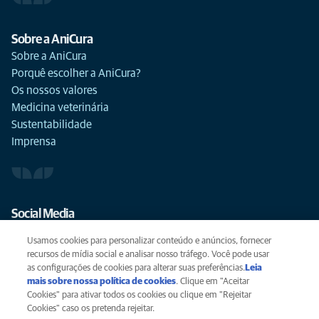
Sobre a AniCura
Sobre a AniCura
Porquê escolher a AniCura?
Os nossos valores
Medicina veterinária
Sustentabilidade
Imprensa
Social Media
Usamos cookies para personalizar conteúdo e anúncios, fornecer
recursos de mídia social e analisar nosso tráfego. Você pode usar
as configurações de cookies para alterar suas preferências.
Leia
mais sobre nossa política de cookies
(opens in a new tab)
. Clique em "Aceitar
Privacidade
Cookies" para ativar todos os cookies ou clique em "Rejeitar
Legal
Cookies" caso os pretenda rejeitar.