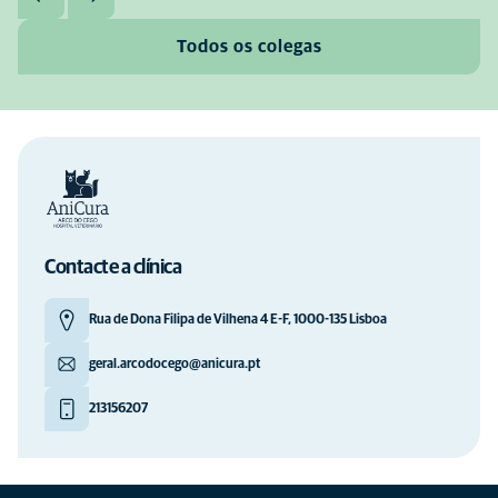
Todos os colegas
Contacte a clínica
Rua de Dona Filipa de Vilhena 4 E-F, 1000-135 Lisboa
geral.arcodocego@anicura.pt
213156207