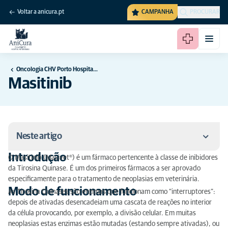
Voltar a anicura.pt
CAMPANHA
PROCURAR
Oncologia CHV Porto Hospital Veterinário
Masitinib
Neste artigo
Introdução
O Masitinib (Masivet®) é um fármaco pertencente à classe de inibidores
Introdução
da Tirosina Quinase. É um dos primeiros fármacos a ser aprovado
especificamente para o tratamento de neoplasias em veterinária.
Modo de funcionamento
Modo de funcionamento
As Tirosina Quinases são enzimas que funcionam como “interruptores”:
depois de ativadas desencadeiam uma cascata de reações no interior
Indicações
da célula provocando, por exemplo, a divisão celular. Em muitas
neoplasias estas enzimas estão mutadas (estando sempre ativadas), ou
Efeitos Secundários