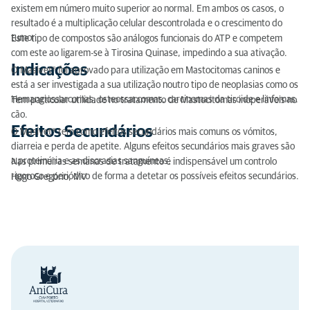
existem em número muito superior ao normal. Em ambos os casos, o
resultado é a multiplicação celular descontrolada e o crescimento do
tumor.
Este tipo de compostos são análogos funcionais do ATP e competem
com este ao ligarem-se à Tirosina Quinase, impedindo a sua ativação.
Indicações
O Masivet® foi aprovado para utilização em Mastocitomas caninos e
está a ser investigada a sua utilização noutro tipo de neoplasias como os
Hemangiossarcomas, osteossarcomas, carcinomas da tiroide e linfomas.
Tem particular utilidade no tratamento de Mastocitomas inoperáveis no
cão.
Efeitos Secundários
O Masivet® tem como efeitos secundários mais comuns os vómitos,
diarreia e perda de apetite. Alguns efeitos secundários mais graves são
a proteinúria e as discrasias sanguíneas.
Nas primeiras semanas de tratamento é indispensável um controlo
rigoroso e periódico de forma a detetar os possíveis efeitos secundários.
Hugo Gregório, MV