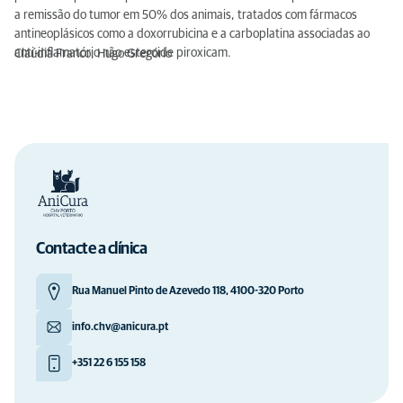
a remissão do tumor em 50% dos animais, tratados com fármacos
antineoplásicos como a doxorrubicina e a carboplatina associadas ao
anti-inflamatório não esteroide piroxicam.
Claúdia Franco, Hugo Gregório
Contacte a clínica
Rua Manuel Pinto de Azevedo 118, 4100-320 Porto
info.chv@anicura.pt
+351 22 6 155 158