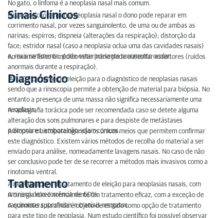
No gato, o linfoma é a neoplasia nasal mais comum.
Sinais Clínicos
Quando o cão tem uma neoplasia nasal o dono pode reparar em
Tratamento
corrimento nasal, por vezes sanguinolento, de uma ou de ambas as
narinas; espirros; dispneia (alterações da respiração); distorção da
face; estridor nasal (caso a neoplasia oclua uma das cavidades nasais)
e, mais raramente, pode estar presente corrimento ocular.
Ao exame físico o médico veterinário pode auscultar estertores (ruídos
anormais durante a respiração).
Diagnóstico
A TAC é o exame de eleição para o diagnóstico de neoplasias nasais
sendo que a rinoscopia permite a obtenção de material para biópsia. No
entanto a presença de uma massa não significa necessariamente uma
neoplasia.
A radiografia torácica pode ser recomendada caso se detete alguma
alteração dos sons pulmonares e para despiste de metástases
pulmonares, embora não sejam comuns.
A biopsia e histopatologia são os únicos meios que permitem confirmar
este diagnóstico. Existem vários métodos de recolha do material a ser
enviado para análise, nomeadamente lavagens nasais. No caso de não
ser conclusivo pode ter de se recorrer a métodos mais invasivos como a
rinotomia ventral.
Tratamento
A radioterapia é o tratamento de eleição para neoplasias nasais, com
um risco de recorrência de 60%.
A cirurgia não é normalmente um tratamento eficaz, com a exceção de
carcinomas superficiais e craniais em gatos.
A quimioterapia ainda é objeto de estudo como opção de tratamento
para este tipo de neoplasia. Num estudo científico foi possível observar