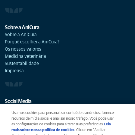
Sobre a AniCura
Sobre a AniCura
Porquê escolher a AniCura?
Os nossos valores
Medicina veterinária
Sustentabilidade
Imprensa
Social Media
Usamos cookies para personalizar conteúdo e anúncios, fornecer
recursos de mídia social e analisar nosso tráfego. Você pode usar
as configurações de cookies para alterar suas preferências.
Leia
mais sobre nossa política de cookies
(opens in a new tab)
. Clique em "Aceitar
Privacidade