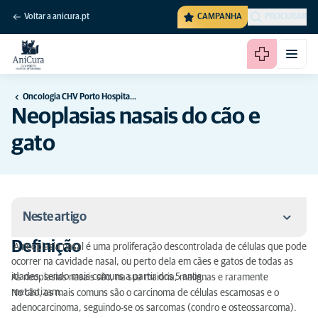
Voltar a anicura.pt
CAMPANHA
PROCURAR
Oncologia CHV Porto Hospital Veterinário
Neoplasias nasais do cão e
gato
Neste artigo
Definição
A neoplasia nasal é uma proliferação descontrolada de células que pode
Definição
ocorrer na cavidade nasal, ou perto dela em cães e gatos de todas as
idades, sendo mais comuns a partir dos 5 anos.
As neoplasias nasais são, na sua maioria, malignas e raramente
Sinais Clínicos
metastizam.
No cão, as mais comuns são o carcinoma de células escamosas e o
adenocarcinoma, seguindo-se os sarcomas (condro e osteossarcoma).
Diagnóstico