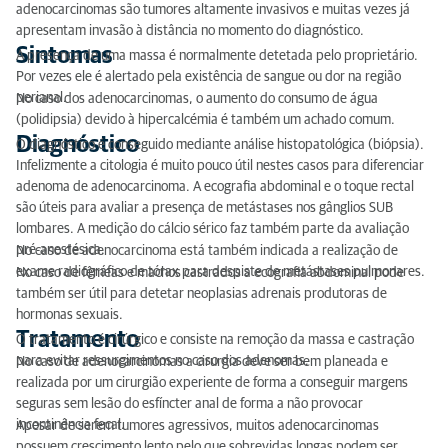
adenocarcinomas são tumores altamente invasivos e muitas vezes já
apresentam invasão à distância no momento do diagnóstico.
Sintomas
A presença de uma massa é normalmente detetada pelo proprietário.
Por vezes ele é alertado pela existência de sangue ou dor na região
perianal.
No caso dos adenocarcinomas, o aumento do consumo de água
(polidipsia) devido à hipercalcémia é também um achado comum.
Diagnóstico
O diagnóstico é conseguido mediante análise histopatológica (biópsia).
Infelizmente a citologia é muito pouco útil nestes casos para diferenciar
adenoma de adenocarcinoma. A ecografia abdominal e o toque rectal
são úteis para avaliar a presença de metástases nos gânglios SUB
lombares. A medição do cálcio sérico faz também parte da avaliação
pré-anestésica.
No caso de adenocarcinoma está também indicada a realização de
exame radiográfico de tórax para despiste de metástases pulmonares.
No caso de fêmeas e machos castrados a ecografia abdominal pode
também ser útil para detetar neoplasias adrenais produtoras de
hormonas sexuais.
Tratamento
O tratamento é cirúrgico e consiste na remoção da massa e castração
para evitar ressurgimentos no caso dos adenomas.
No caso de adenocarcinomas a cirurgia deve ser bem planeada e
realizada por um cirurgião experiente de forma a conseguir margens
seguras sem lesão do esfíncter anal de forma a não provocar
incontinência fecal.
Apesar de serem tumores agressivos, muitos adenocarcinomas
possuem crescimento lento pelo que sobrevidas longas podem ser