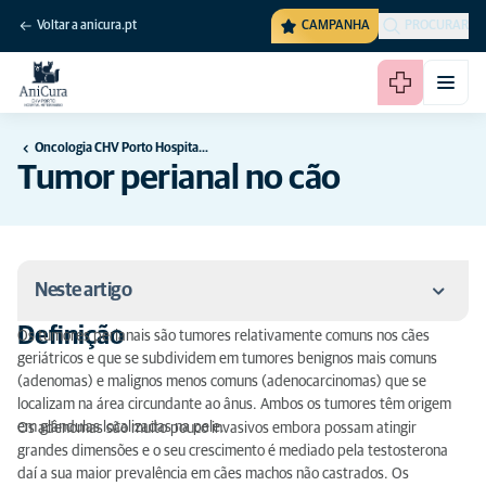
Voltar a anicura.pt
CAMPANHA
PROCURAR
Oncologia CHV Porto Hospital Veterinário
Tumor perianal no cão
Neste artigo
Definição
Os tumores perianais são tumores relativamente comuns nos cães
Definição
geriátricos e que se subdividem em tumores benignos mais comuns
(adenomas) e malignos menos comuns (adenocarcinomas) que se
Sintomas
localizam na área circundante ao ânus. Ambos os tumores têm origem
em glândulas localizadas na pele.
Os adenomas são muito pouco invasivos embora possam atingir
Diagnóstico
grandes dimensões e o seu crescimento é mediado pela testosterona
daí a sua maior prevalência em cães machos não castrados. Os
Tratamento