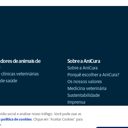
adores de animais de
Sobre a AniCura
o
Sobre a AniCura
 clínicas veterinárias
Porquê escolher a AniCura?
 de saúde
Os nossos valores
Medicina veterinária
Sustentabilidade
Imprensa
dia social e analisar nosso tráfego. Você pode usar as
 política de cookies
(opens in a new tab)
. Clique em "Aceitar Cookies" para
r.