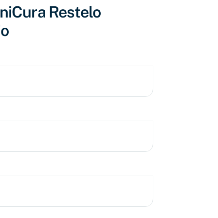
niCura Restelo
io