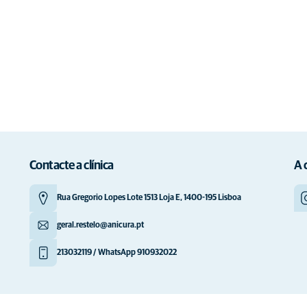
Contacte a clínica
A 
Rua Gregorio Lopes Lote 1513 Loja E, 1400-195 Lisboa
geral.restelo@anicura.pt
213032119 / WhatsApp 910932022