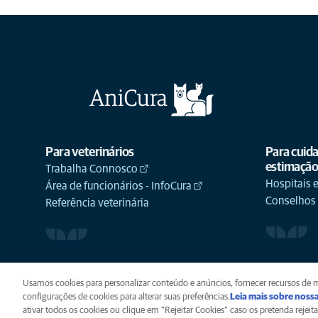
Para veterinários
Para cuid
estimaçã
Trabalha Connosco
Hospitais e
Área de funcionários - InfoCura
Conselhos
Referência veterinária
Usamos cookies para personalizar conteúdo e anúncios, fornecer recursos de mí
configurações de cookies para alterar suas preferências.
Leia mais sobre nossa
ativar todos os cookies ou clique em "Rejeitar Cookies" caso os pretenda rejeita