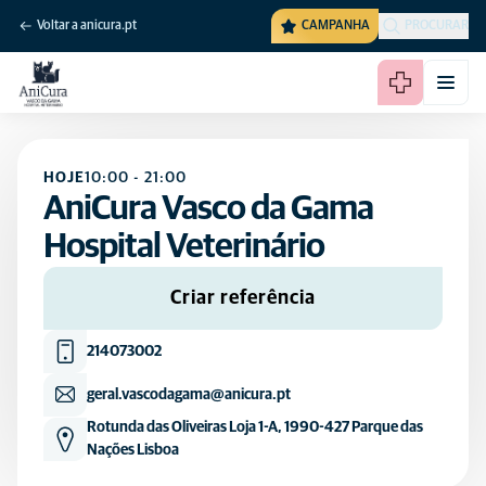
Voltar a anicura.pt
CAMPANHA
PROCURAR
HOJE
10:00
-
21:00
AniCura Vasco da Gama
Hospital Veterinário
Criar referência
214073002
geral.vascodagama@anicura.pt
Rotunda das Oliveiras Loja 1-A, 1990-427 Parque das
Nações Lisboa