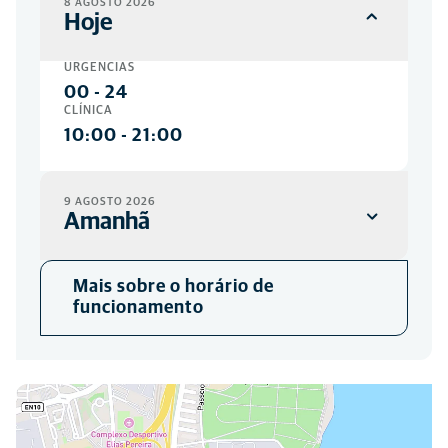
8 AGOSTO 2026
Hoje
URGÊNCIAS
00
-
24
CLÍNICA
10:00
-
21:00
9 AGOSTO 2026
Amanhã
URGÊNCIAS
Mais sobre o horário de
00
-
24
funcionamento
CLÍNICA
Fechadas
Você pode nos encontrar aqui