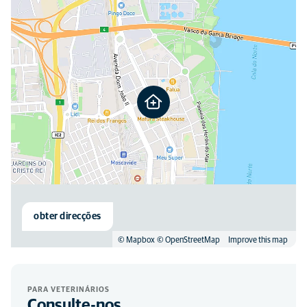
obter direcções
© Mapbox
© OpenStreetMap
Improve this map
PARA VETERINÁRIOS
Consulte-nos