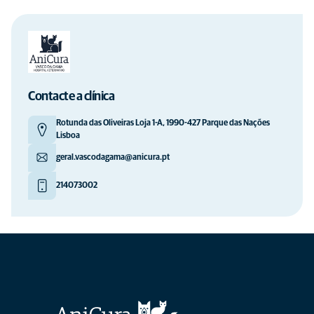
Contacte a clínica
Rotunda das Oliveiras Loja 1-A, 1990-427 Parque das Nações
Lisboa
geral.vascodagama@anicura.pt
214073002