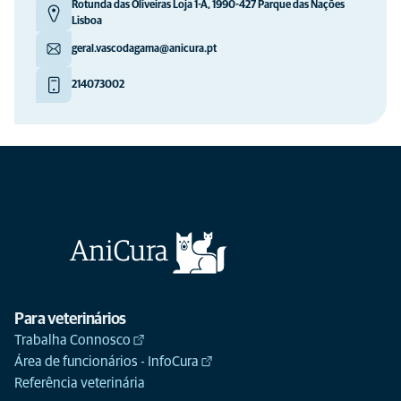
Rotunda das Oliveiras Loja 1-A, 1990-427 Parque das Nações
Lisboa
geral.vascodagama@anicura.pt
214073002
Para veterinários
Trabalha Connosco
Área de funcionários - InfoCura
Referência veterinária