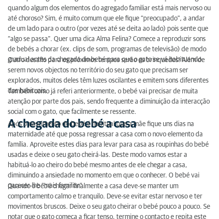
quando algum dos elementos do agregado familiar está mais nervoso ou
até choroso? Sim, é muito comum que ele fique “preocupado”, a andar
de um lado para o outro (por vezes até se deita ao lado) pois sente que
“algo se passa”. Quer uma dica Alma Felina? Comece a reproduzir sons
de bebés a chorar (ex. clips de som, programas de televisão) de modo
gradual antes da chegada do bebé para que o gato se vá habituando.
Outro desafio para os próximos tempos serão os brinquedos! Além de
serem novos objectos no território do seu gato que precisam ser
explorados, muitos deles têm luzes oscilantes e emitem sons diferentes
dos habituais.
Também como já referi anteriormente, o bebé vai precisar de muita
atenção por parte dos pais, sendo frequente a diminuição da interacção
social com o gato, que facilmente se ressente.
A chegada do bebé a casa
Após o nascimento do bebé é habitual que a mãe fique uns dias na
maternidade até que possa regressar a casa com o novo elemento da
família. Aproveite estes dias para levar para casa as roupinhas do bebé
usadas e deixe o seu gato cheirá-las. Deste modo vamos estar a
habituá-lo ao cheiro do bebé mesmo antes de ele chegar a casa,
diminuindo a ansiedade no momento em que o conhecer. O bebé vai
parecer-lhe “mais familiar”.
Quando o bebé chegar finalmente a casa deve-se manter um
comportamento calmo e tranquilo. Deve-se evitar estar nervoso e ter
movimentos bruscos. Deixe o seu gato cheirar o bebé pouco a pouco. Se
notar que o gato começa a ficar tenso, termine o contacto e repita este