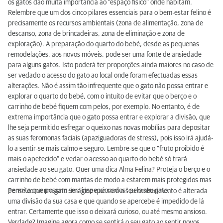
os gatos dão muita importância ao “espaço físico” onde habitam.
Relembre que um dos cinco pilares essenciais para o bem-estar felino é
precisamente os recursos ambientais (zona de alimentação, zona de
descanso, zona de brincadeiras, zona de eliminação e zona de
exploração). A preparação do quarto do bebé, desde as pequenas
remodelações, aos novos móveis, pode ser uma fonte de ansiedade
para alguns gatos. Isto poderá ter proporções ainda maiores no caso de
ser vedado o acesso do gato ao local onde foram efectuadas essas
alterações. Não é assim tão infrequente que o gato não possa entrar e
explorar o quarto do bebé, com o intuito de evitar que o berço e o
carrinho de bebé fiquem com pelos, por exemplo. No entanto, é de
extrema importância que o gato possa entrar e explorar a divisão, que
lhe seja permitido esfregar o queixo nas novas mobílias para depositar
as suas feromonas faciais (apaziguadoras de stress), pois isso irá ajudá-
lo a sentir-se mais calmo e seguro. Lembre-se que o “fruto proibido é
mais o apetecido” e vedar o acesso ao quarto do bebé só trará
ansiedade ao seu gato. Quer uma dica Alma Felina? Proteja o berço e o
carrinho de bebé com mantas de modo a estarem mais protegidos mas
permita que possam ser “inspeccionados” pelo seu gato.
Pense como um gato: imagine que sem o seu conhecimento é alterada
uma divisão da sua casa e que quando se apercebe é impedido de lá
entrar. Certamente que isso o deixará curioso, ou até mesmo ansioso.
Verdade? Imagine agora como se sentirá o seu gato ao sentir novos