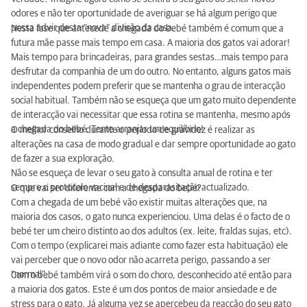
odores e não ter oportunidade de averiguar se há algum perigo que
possa advir desta “nova” divisão da casa.
Nesta fase que antecede a chegada do bebé também é comum que a
futura mãe passe mais tempo em casa. A maioria dos gatos vai adorar!
Mais tempo para brincadeiras, para grandes sestas…mais tempo para
desfrutar da companhia de um do outro. No entanto, alguns gatos mais
independentes podem preferir que se mantenha o grau de interacção
social habitual. Também não se esqueça que um gato muito dependente
de interacção vai necessitar que essa rotina se mantenha, mesmo após
a chegada do bebé. Tente arranjar um equilíbrio!
O melhor conselho durante o período de gravidez é realizar as
alterações na casa de modo gradual e dar sempre oportunidade ao gato
de fazer a sua exploração.
Não se esqueça de levar o seu gato à consulta anual de rotina e ter
sempre o protocolo vacinal e de desparasitação actualizado.
O que vai ser diferente com a chegada do bebé?
Com a chegada de um bebé vão existir muitas alterações que, na
maioria dos casos, o gato nunca experienciou. Uma delas é o facto de o
bebé ter um cheiro distinto ao dos adultos (ex. leite, fraldas sujas, etc).
Com o tempo (explicarei mais adiante como fazer esta habituação) ele
vai perceber que o novo odor não acarreta perigo, passando a ser
“normal”.
Com o bebé também virá o som do choro, desconhecido até então para
a maioria dos gatos. Este é um dos pontos de maior ansiedade e de
stress para o gato. Já alguma vez se apercebeu da reacção do seu gato