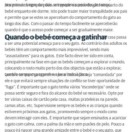
processo ao longos dos dias, em pequenos períodos de tempo.
Nos primeiros tempos pode-se impedir o acesso do gato ao quarto do
bebé enquanto ele dorme. Isto pode trazer maior tranquilidade aos pais
e permite que se estes se apercebam do comportamento do gato ao
longo dos dias. Com o passar do tempo facilmente se aperceberão
quando é que o acesso pode começar a ser gradualmente maior.
Quando o bebé começa a gatinhar
À medida que o bebé cresce e se começa a movimentar pela casa passa
a ser uma potencial ameaça para o seu gato. Ao contrário dos adultos os
bebés têm um comportamento mais imprevisível, sendo mais
“assustadores” para os gatos. Este facto deve ter sido em conta,
principalmente na fase em que os bebés começam a explorar o mundo,
colocando o rosto muito perto dos dos objectos que estão a explorar,
quando começam a agarrar e a levar tudo à boca.
Lembre-se que o gato prefere que a interacção seja “comandada” por
ele e que evitará sempre situações de conflito se tiver oportunidade de
“fuga”. É importante que o gato tenha vários “esconderijos” onde se
possa sentir seguro e fora do alcance do bebé se necessário. Opte por
ter várias caixas de cartão pela casa, muitas prateleiras na parede,
camas altas, etc. Supervisione sempre os bebés e as crianças quando
estiverem próximos aos gatos, promovendo sempre o modo como
devem interagir com eles. É importante que sejam ensinados a acariciar
o gato com calma, com a palma da mão e sem puxões de pelo. Pouco a
pouco irá nascer uma grande amizade entre o bebé e o seu gato, que