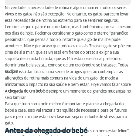
Na verdade, a necessidade de rotina é algo comum em todos os seres
Antes da chegada do bebé
vivos e os gatos não são excepção. No entanto, os gatos parecem levar
esta necessidade de rotina ao extremo para se sentirem seguros.
A chegada do bebé a casa
Lembre-se que o gato é um predador, mas também uma presa… mesmo
nos dias de hoje. Podemos considerar o gato como o eterno “paranóico
Quando o bebé começa a gatinhar
pessimista”, que pensa a todo o instante que algo de mal lhe pode
acontecer. Não é por acaso que todos os dias às 7h o seu gato se põe em
cima de si a miar, que as 8h está em frente do prato a exigir a sua
saqueta de comida húmida, que as 14h está no seu local preferido a
dormir uma bela sesta… como se de um cronómetro se tratasse. Todos
os dias!
Vou por isso dar início a uma série de artigos que irão contemplar as
alterações de rotina mais comuns na vida de um gato, de modo a
minizarmos o impacto na sua saúde e bem-estar. Hoje vamos falar sobre
a chegada de um bebé a casa!
A chegada de um bebé é sempre um momento de grandes mudanças no
seio familiar.
Para que tudo corra pelo melhor é importante planear a chegada do
bebé a casa. Isso vai trazer a tranquilidade necessária para os futuros
pais e permitir que esta nova fase não seja uma fonte de stress para o
gato.
Antes da chegada do bebé
Tudo começa mesmo antes do bebé nascer!
Como falado anteriormente no artigo “Os 5 pilares do bem-estar felino”,