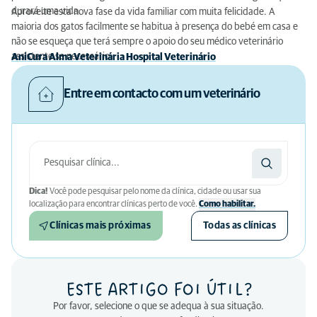
durará uma vida.
Aproveite esta nova fase da vida familiar com muita felicidade. A
maioria dos gatos facilmente se habitua à presença do bebé em casa e
não se esqueça que terá sempre o apoio do seu médico veterinário
assistente se necessário.
AniCura Alma Veterinária Hospital Veterinário
Entre em contacto com um veterinário
Dica!
Você pode pesquisar pelo nome da clínica, cidade ou usar sua
localização para encontrar clínicas perto de você.
Como habilitar.
Clínicas mais próximas
Todas as clínicas
ESTE ARTIGO FOI ÚTIL?
Por favor, selecione o que se adequa à sua situação.