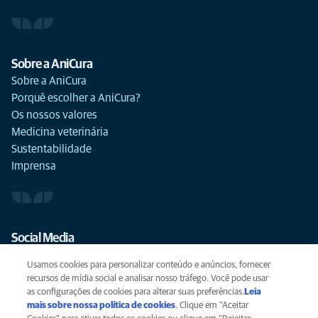
Sobre a AniCura
Sobre a AniCura
Porquê escolher a AniCura?
Os nossos valores
Medicina veterinária
Sustentabilidade
Imprensa
Social Media
Usamos cookies para personalizar conteúdo e anúncios, fornecer
recursos de mídia social e analisar nosso tráfego. Você pode usar
as configurações de cookies para alterar suas preferências.
Leia
mais sobre nossa política de cookies
(opens in a new tab)
. Clique em "Aceitar
Privacidade