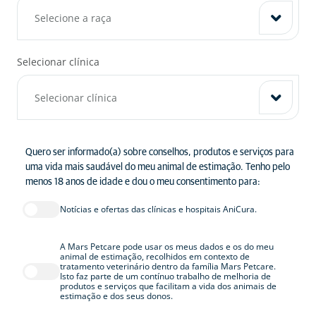
Outro
Selecione a raça
Selecionar clínica
Selecionar clínica
Quero ser informado(a) sobre conselhos, produtos e serviços para
Outro roedor
Escolher
uma vida mais saudável do meu animal de estimação. Tenho pelo
menos 18 anos de idade e dou o meu consentimento para:
Outros animais
Escolher
Notícias e ofertas das clínicas e hospitais AniCura.
Faro
Escolher
Algarve Hospital Veterinário
A Mars Petcare pode usar os meus dados e os do meu
animal de estimação, recolhidos em contexto de
Outras raças
Escolher
tratamento veterinário dentro da família Mars Petcare.
Isto faz parte de um contínuo trabalho de melhoria de
produtos e serviços que facilitam a vida dos animais de
Lisboa
estimação e dos seus donos.
Arco do Cego Hospital
Escolher
Outras raças
Escolher