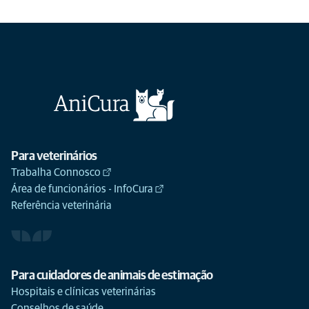
Boiadeiro Australiano
Escolher
Kelpie Australiano
Escolher
Pastor Australiano
Escolher
Para veterinários
Terrier australiano
Escolher
Trabalha Connosco
Área de funcionários - InfoCura
Referência veterinária
Basenji
Escolher
Basset Hound
Escolher
Para cuidadores de animais de estimação
Hospitais e clínicas veterinárias
Conselhos de saúde