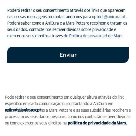
Veterinário
Poderá retirar o seu consentimento através dos links que aparecem
nas nossas mensagens ou contactando-nos para
optout@anicura.pt
.
Parque das Nações Lisboa
Galgo afegão
Escolher
Poderá saber como a AniCura e a Mars Petcare recolhem e tratam os
Vasco da Gama Hospital
Escolher
seus dados, contacte-nos se tiver dúvidas sobre privacidade e
exercer os seus direitos através do
Política de privacidad de Mars.
Veterinário
Akita
Escolher
Enviar
Malamute do Alasca
Escolher
Cocker spaniel americano
Escolher
Pode retirar o seu consentimento em qualquer altura através do link
específico em cada comunicação ou contactando a AniCura em
optout@anicura.pt
Saiba mais sobre como a Mars Petcare e as suas subsidiárias recolhem e
American Staffordshire
Escolher
processam os seus dados pessoais, como nos contactar se tiver dúvidas
Terrier
ou como exercer os seus direitos na
política de privacidade da Mars.