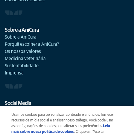
Mostrando no máximo 15, pesquisar para filtrar mais raças
Sobre a AniCura
Sobre a AniCura
Porquê escolher a AniCura?
Os nossos valores
Medicina veterinária
Sustentabilidade
Imprensa
Social Media
Usamos cookies para personalizar conteúdo e anúncios, fornecer
recursos de mídia social e analisar nosso tráfego. Você pode usar
as configurações de cookies para alterar suas preferências.
Leia
mais sobre nossa política de cookies
(opens in a new tab)
. Clique em "Aceitar