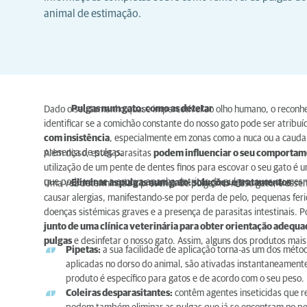
animal de estimação.
Pulgas num gato: como as detetar
Dado o seu tamanho quase impercetível ao olho humano, o reconh
identificar se a comichão constante do nosso gato pode ser atribu
com insistência
, especialmente em zonas como a nuca ou a cauda
presença de pulgas.
Além disso, estes parasitas
podem influenciar o seu comporta
utilização de um pente de dentes finos para escovar o seu gato é u
que pode ver se a escova apanha detritos de pulgas, ovos ou me
Eliminar as pulgas num gato: soluções e tratamentos
Uma vez determinada a presença de pulgas no nosso gato, é esse
causar alergias, manifestando-se por perda de pelo, pequenas fer
doenças sistémicas graves e a presença de parasitas intestinais.
junto de uma clínica veterinária para obter orientação adequad
pulgas
e desinfetar o nosso gato. Assim, alguns dos produtos mais 
Pipetas:
a sua facilidade de aplicação torna-as um dos mét
aplicadas no dorso do animal, são ativadas instantaneamente
produto é específico para gatos e de acordo com o seu peso.
Coleiras desparasitantes:
contêm agentes inseticidas que r