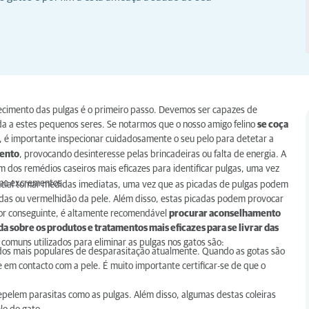
ecimento das pulgas é o primeiro passo. Devemos ser capazes de
ída a estes pequenos seres. Se notarmos que o nosso amigo felino
se coça
, é importante inspecionar cuidadosamente o seu pelo para detetar a
mento
, provocando desinteresse pelas brincadeiras ou falta de energia. A
m dos remédios caseiros mais eficazes para identificar pulgas, uma vez
smo excrementos.
ncial tomar medidas imediatas, uma vez que as picadas de pulgas podem
idas ou vermelhidão da pele. Além disso, estas picadas podem provocar
 Por conseguinte, é altamente recomendável
procurar aconselhamento
a sobre os produtos e tratamentos mais eficazes para se livrar das
comuns utilizados para eliminar as pulgas nos gatos são:
odos mais populares de desparasitação atualmente. Quando as gotas são
 em contacto com a pele. É muito importante certificar-se de que o
epelem parasitas como as pulgas. Além disso, algumas destas coleiras