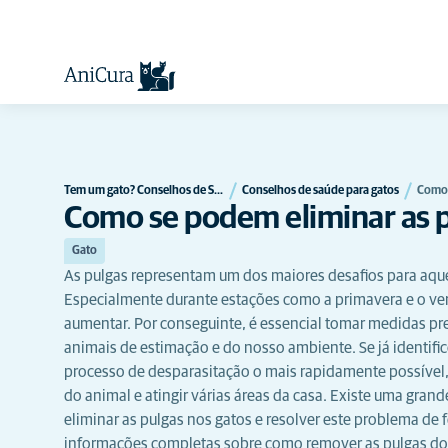
Tem um gato? Conselhos de Saúde para Gatos | AniCura Portug…
Conselhos de saúde para gatos
Como 
Como se podem eliminar as 
Gato
As pulgas representam um dos maiores desafios para aque
Especialmente durante estações como a primavera e o ve
aumentar. Por conseguinte, é essencial tomar medidas pr
animais de estimação e do nosso ambiente. Se já identifico
processo de desparasitação o mais rapidamente possível,
do animal e atingir várias áreas da casa. Existe uma gran
eliminar as pulgas nos gatos e resolver este problema de 
informações completas sobre como remover as pulgas dos 