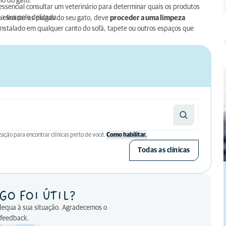
lo do gato.
essencial consultar um veterinário para determinar quais os produtos
a sua pele delicada.
eliminar as pulgas do seu gato, deve
proceder a uma limpeza
instalado em qualquer canto do sofá, tapete ou outros espaços que
zação para encontrar clínicas perto de você.
Como habilitar.
Todas as clínicas
GO FOI ÚTIL?
adequa à sua situação. Agradecemos o
 feedback.