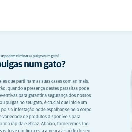
se podem eliminar as pulgas num gato?
pulgas num gato?
les que partilham as suas casas com animais.
rão, quando a presença destes parasitas pode
eventivas para garantir a segurança dos nossos
u pulgas no seu gato, é crucial que inicie um
 pois a infestação pode espalhar-se pelo corpo
de variedade de produtos disponíveis para
forma rápida e eficaz. Abaixo, fornecemos-lhe
gatos e pôr fim a esta ameaça à saúde do seu