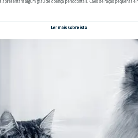
 apresentam algum grau de doença periodontal1. Cães de raças pequenas e min
Ler mais sobre isto