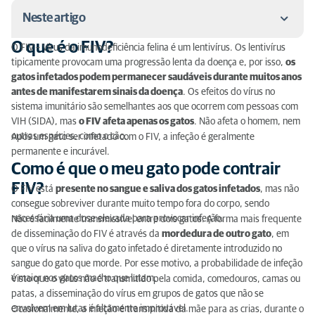
Neste artigo
O que é o FIV?
O FIV – Vírus da imunodeficiência felina é um lentivírus. Os lentivírus
O que é o FIV?
tipicamente provocam uma progressão lenta da doença e, por isso,
os
gatos infetados podem permanecer saudáveis durante muitos anos
Como é que o meu gato pode contrair FIV?
antes de manifestarem sinais da doença
. Os efeitos do vírus no
sistema imunitário são semelhantes aos que ocorrem com pessoas com
Como é que o FIV provoca doenças nos felinos?
VIH (SIDA), mas
o FIV afeta apenas os gatos
. Não afeta o homem, nem
outras espécies, como o cão.
Após um gato ser infetado com o FIV, a infeção é geralmente
Quais os tratamentos disponíveis?
permanente e incurável.
Como é que o meu gato pode contrair
FIV?
O FIV está
presente no sangue e saliva dos gatos infetados
, mas não
consegue sobreviver durante muito tempo fora do corpo, sendo
necessária uma dose elevada para provocar infeção.
Não é facilmente transmissível entre dois gatos. A forma mais frequente
de disseminação do FIV é através da
mordedura de outro gato
, em
que o vírus na saliva do gato infetado é diretamente introduzido no
sangue do gato que morde. Por esse motivo, a probabilidade de infeção
é maior nos gatos macho que lutam.
Visto que o vírus não é transmitido pela comida, comedouros, camas ou
patas, a disseminação do vírus em grupos de gatos que não se
envolvem em lutas é altamente improvável.
Ocasionalmente, a infeção é transmitida da mãe para as crias, durante o