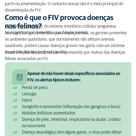
parto ou amamentação. O contacto sexual não é o meio principal de
disseminação do FIV.
Como é que o FIV provoca doenças
nos felinos?
O FIV infeta as células do sistema imunitário (células sanguíneas
brancas), comprometendo a sua função normal.
Isso significa que, à medida que a doença evolui, os germes presentes
no ambiente quotidiano, que normalmente não afetam animais
saudáveis, podem causar doenças graves nos gatos com um sistema
imunitário debilitado devido ao FIV.
Essas infeções secundárias são responsáveis por muitas das doenças
felinas associadas ao FIV.
Apesar de não haver sinais específicos associados ao
FIV, os alertas típicos incluem:
Perda de peso
Letargia
Febre
Gengivite e estomatite (inflamação das gengivas e boca)
Nódulos linfáticos aumentados
Doença de pele, intestinal, respiratória ou ocular, crónica
ou recorrente
Doença neurológica (em alguns gatos, o vírus pode afetar