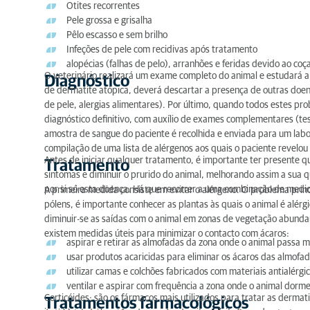
Otites recorrentes
Pele grossa e grisalha
Pêlo escasso e sem brilho
Infeções de pele com recidivas após tratamento
alopécias (falhas de pelo), arranhões e feridas devido ao co
O veterinário realizará um exame completo do animal e estudará a h
Diagnóstico
de dermatite atópica, deverá descartar a presença de outras doen
de pele, alergias alimentares). Por último, quando todos estes pr
diagnóstico definitivo, com auxílio de exames complementares (tes
amostra de sangue do paciente é recolhida e enviada para um labor
compilação de uma lista de alérgenos aos quais o paciente revelou 
Antes de iniciar qualquer tratamento, é importante ter presente qu
Tratamento
sintomas e diminuir o prurido do animal, melhorando assim a sua 
por si só esta doença. Há que recorrer a uma combinação de medi
A primeira medida consiste em evitar o alérgeno. O problema princi
pólens, é importante conhecer as plantas às quais o animal é alé
diminuir-se as saídas com o animal em zonas de vegetação abunda
existem medidas úteis para minimizar o contacto com ácaros:
aspirar e retirar as almofadas da zona onde o animal passa 
usar produtos acaricidas para eliminar os ácaros das almofa
utilizar camas e colchões fabricados com materiais antialérgi
ventilar e aspirar com frequência a zona onde o animal dorm
Corticóides: são os fármacos mais utilizados para tratar as dermat
Tratamentos farmacológicos