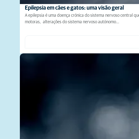
Epilepsia em cães e gatos: uma visão geral
A epilepsia é uma doença crónica do sistema nervoso central qu
motoras, alterações do sistema nervoso autónomo…