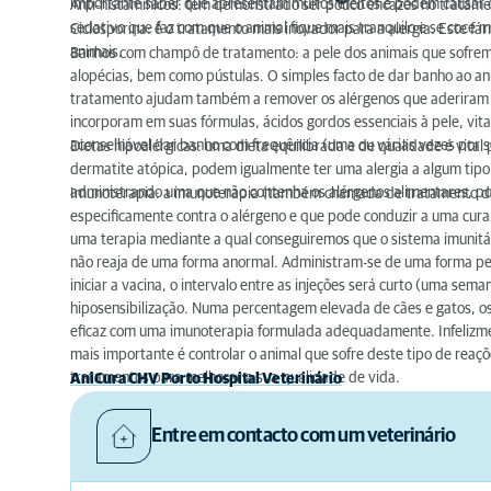
importante saber que apresentam muitos efeitos e podem causar 
Anti-histamínicos: têm demonstrado ser pouco eficazes no tratame
sedativo que faz com que o animal fique mais tranquilo e se coce 
Ciclosporina: é o tratamento mais inovador para a alergia. Este 
animais.
Banhos com champô de tratamento: a pele dos animais que sofrem
alopécias, bem como pústulas. O simples facto de dar banho ao an
tratamento ajudam também a remover os alérgenos que aderiram ao
incorporam em suas fórmulas, ácidos gordos essenciais à pele, vit
aconselhável dar banho com frequência (uma ou várias vezes por 
Dietas hipoalérgicas: uma dieta equilibrada e de qualidade é vita
dermatite atópica, podem igualmente ter uma alergia a algum tipo
administrando uma que não contenha os alérgenos alimentares, pod
Imunoterapia: a imunoterapia (também chamada de tratamento de h
especificamente contra o alérgeno e que pode conduzir a uma cura 
uma terapia mediante a qual conseguiremos que o sistema imunitár
não reaja de uma forma anormal. Administram-se de uma forma pe
iniciar a vacina, o intervalo entre as injeções será curto (uma se
hiposensibilização. Numa percentagem elevada de cães e gatos, o
eficaz com uma imunoterapia formulada adequadamente. Infelizmen
mais importante é controlar o animal que sofre deste tipo de rea
tratamentos para melhorar a sua qualidade de vida.
AniCura CHV Porto Hospital Veterinário
Entre em contacto com um veterinário