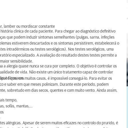
çar, lamber ou mordiscar constante
istória clinica de cada paciente. Para chegar ao diagnóstico definitivo
ças que podem induzir sintomas semelhantes (pulgas, sarna, infeções
oblemas estiverem descartados e os sintomas persistirem, estabelecerá o
tes intradérmicos ou testes serológicos). Nos testes serológicos, uma
atório especializado. A avaliação do resultado destes testes permite a
maior sensibilidade.
a a alergia quase nunca se cura por completo. O objetivo é controlar os
qualidade de vida. Não existe um único tratamento capaz de controlar
das e fármacos.
pal é que, em muitos casos, é impossível consegui-lo. Para evitar os
rgico e saber em que meses polinizam. Durante este período, podem
nte, sobretudo em dias secos, quentes e com muito vento. Ainda assim,
mais tempo,
das, sofás, mantas,…
cos
e
ites alérgicas. Apesar de serem muitos eficazes no controlo do prurido, é