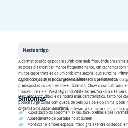
Neste artigo
A dermatite atópica poderá surgir com mais frequência em animai
Sintomas
se possa diagnosticar, menos frequentemente, em cachorros com 
muitos casos trata-se de um problema sazonal que surge na Prima
Diagnóstico
os períodos de crise podem ser mais intensos e prolongados.
Algumas raças de cães são geneticamente mais predispostas do que
predispostas incluem-se: Boxer, Dálmata, Chow-chow, Labrador e Go
Tratamento
francês), Terriers (West Highland White Terrier, Yorkshire Terrier).
O prurido (comichão) é o sintoma mais característico, tanto nos c
Sintomas
Tratamentos farmacológicos
podem surgir zonas com queda de pelo ou a pele do animal pode in
origem ao mau odor do animal.
Além do prurido, os sintomas que levam a suspeitar de uma dermat
Ruborização do abdómen, axilas, face, orelhas e pés (vermel
Aparecimento de pústulas no abdómen
Mordiscar e lamber espaços interdigitais (entre os dedos) e r