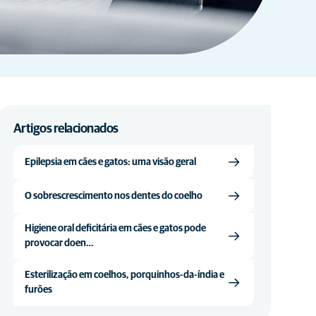
Artigos relacionados
Epilepsia em cães e gatos: uma visão geral
O sobrescrescimento nos dentes do coelho
Higiene oral deficitária em cães e gatos pode
provocar doen…
Esterilização em coelhos, porquinhos-da-índia e
furões