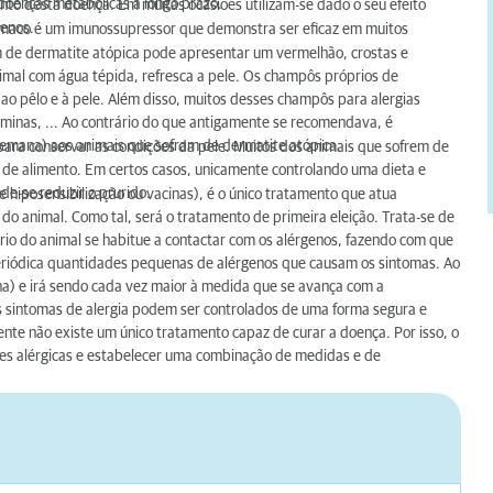
doenças metabólicas a longo prazo.
nto desta doença. Em muitas ocasiões utilizam-se dado o seu efeito
menos.
fármaco é um imunossupressor que demonstra ser eficaz em muitos
 de dermatite atópica pode apresentar um vermelhão, crostas e
imal com água tépida, refresca a pele. Os champôs próprios de
 pêlo e à pele. Além disso, muitos desses champôs para alergias
aminas, ... Ao contrário do que antigamente se recomendava, é
semana) aos animais que sofram de dermatite atópica.
l para conservar as condições da pele. Muitos dos animais que sofrem de
 de alimento. Em certos casos, unicamente controlando uma dieta e
e-se reduzir o prurido.
iposensibilização ou vacinas), é o único tratamento que atua
do animal. Como tal, será o tratamento de primeira eleição. Trata-se de
io do animal se habitue a contactar com os alérgenos, fazendo com que
riódica quantidades pequenas de alérgenos que causam os sintomas. Ao
mana) e irá sendo cada vez maior à medida que se avança com a
s sintomas de alergia podem ser controlados de uma forma segura e
te não existe um único tratamento capaz de curar a doença. Por isso, o
ções alérgicas e estabelecer uma combinação de medidas e de