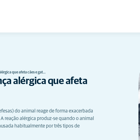
érgica que afeta cães e gat…
ça alérgica que afeta
defesas) do animal reage de forma exacerbada
 A reação alérgica produz-se quando o animal
ausada habitualmente por três tipos de