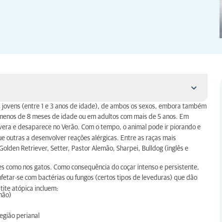
s jovens (entre 1 e 3 anos de idade), de ambos os sexos, embora também
menos de 8 meses de idade ou em adultos com mais de 5 anos. Em
vera e desaparece no Verão. Com o tempo, o animal pode ir piorando e
 outras a desenvolver reações alérgicas. Entre as raças mais
lden Retriever, Setter, Pastor Alemão, Sharpei, Bulldog (inglês e
ães como nos gatos. Como consequência do coçar intenso e persistente,
fetar-se com bactérias ou fungos (certos tipos de leveduras) que dão
ite atópica incluem:
hão)
egião perianal