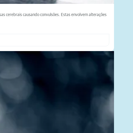
vosas cerebrais causando convulsões. Estas envolvem alterações