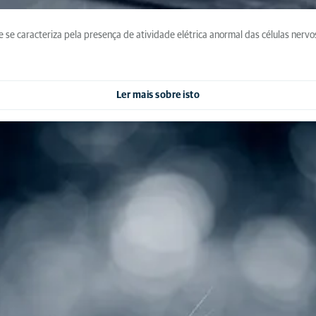
e se caracteriza pela presença de atividade elétrica anormal das células ner
Ler mais sobre isto