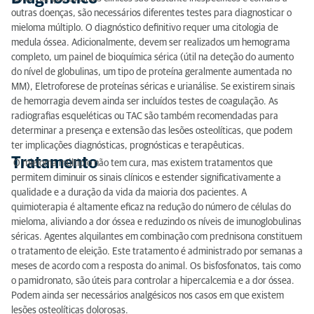
outras doenças, são necessários diferentes testes para diagnosticar o
mieloma múltiplo. O diagnóstico definitivo requer uma citologia de
medula óssea. Adicionalmente, devem ser realizados um hemograma
completo, um painel de bioquímica sérica (útil na deteção do aumento
do nível de globulinas, um tipo de proteína geralmente aumentada no
MM), Eletroforese de proteínas séricas e urianálise. Se existirem sinais
de hemorragia devem ainda ser incluídos testes de coagulação. As
radiografias esqueléticas ou TAC são também recomendadas para
determinar a presença e extensão das lesões osteolíticas, que podem
ter implicações diagnósticas, prognósticas e terapêuticas.
Tratamento
O mieloma múltiplo não tem cura, mas existem tratamentos que
permitem diminuir os sinais clínicos e estender significativamente a
qualidade e a duração da vida da maioria dos pacientes. A
quimioterapia é altamente eficaz na redução do número de células do
mieloma, aliviando a dor óssea e reduzindo os níveis de imunoglobulinas
séricas. Agentes alquilantes em combinação com prednisona constituem
o tratamento de eleição. Este tratamento é administrado por semanas a
meses de acordo com a resposta do animal. Os bisfosfonatos, tais como
o pamidronato, são úteis para controlar a hipercalcemia e a dor óssea.
Podem ainda ser necessários analgésicos nos casos em que existem
lesões osteolíticas dolorosas.