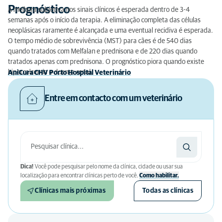
Prognóstico
A melhora subjetiva nos sinais clínicos é esperada dentro de 3-4
semanas após o início da terapia. A eliminação completa das células
neoplásicas raramente é alcançada e uma eventual recidiva é esperada.
O tempo médio de sobrevivência (MST) para cães é de 540 dias
quando tratados com Melfalan e prednisona e de 220 dias quando
tratados apenas com prednisona. O prognóstico piora quando existe
hipercalcemia e doença renal.
AniCura CHV Porto Hospital Veterinário
Entre em contacto com um veterinário
Dica!
Você pode pesquisar pelo nome da clínica, cidade ou usar sua
localização para encontrar clínicas perto de você.
Como habilitar.
Clínicas mais próximas
Todas as clínicas