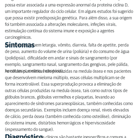
Diagnóstico
possa estar associada a uma expressão anormal da proteína ciclina D,
um importante regulador do ciclo celular. Em alguns estudos foi sugerido
Tratamento
que possa existir predisposição genética. Para além disso, a sua origem
foi também associada a alterações moleculares, infeções virais,
Prognóstico
estimulação contínua do sistema imune e exposição a agentes
carcinogénicos.
Sintomas
Os sintomas incluem letargia, vômito, diarreia, falta de apetite, perda
de peso, aumento do volume de urina (poliúria) e do consumo de água
(polidipsia), dificuldade em andar e sinais de sangramento (por
exemplo, sangramento nasal, sangramento das gengivas, pele pálida,
hematomas, melena, hematúria) .
As células plasmáticas são produzidas na medula óssea e nos pacientes
que desenvolvem mieloma múltiplo, essas células multiplicam-se de
forma incontrolável. Essa superprodução provoca a eliminação de
outras células produzidas na medula óssea, tais como outros tipos de
glóbulos brancos, glóbulos vermelhos e plaquetas, levando ao
aparecimento de síndromes paraneoplásicas, também conhecidas como
doenças secundárias. Exemplos incluem doença renal, níveis elevados
de cálcio, perda óssea (também conhecida como osteólise), diminuição
do sistema imune, distúrbios hemorrágicos e hiperviscosidade
(espessamento do sangue).
Diagnóstico
Uma vez que os sinais clínicos são bastante inespecíficos e comuns a