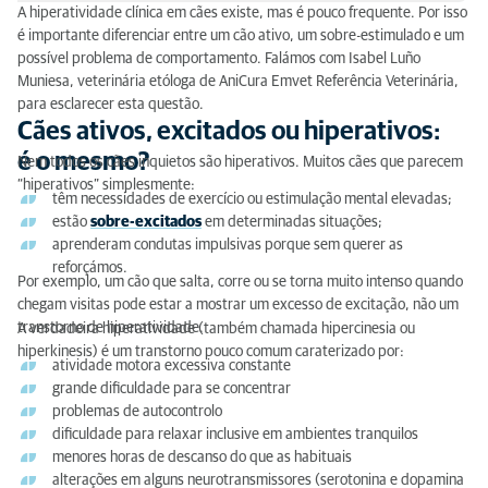
A hiperatividade clínica em cães existe, mas é pouco frequente. Por isso
Cães ativos, excitados ou hiperativos: é o mesmo?
é importante diferenciar entre um cão ativo, um sobre-estimulado e um
possível problema de comportamento. Falámos com Isabel Luño
Há raças mais propensas?
Muniesa, veterinária etóloga de AniCura Emvet Referência Veterinária,
para esclarecer esta questão.
Por que razão alguns cães parecem hiperativos?
Cães ativos, excitados ou hiperativos:
é o mesmo?
Nem todos os cães inquietos são hiperativos. Muitos cães que parecem
O meu cachorro está muito ativo à noite: o que
“hiperativos” simplesmente:
posso fazer?
têm necessidades de exercício ou estimulação mental elevadas;
estão
sobre-excitados
em determinadas situações;
Como ajudar um cão demasiado excitado?
aprenderam condutas impulsivas porque sem querer as
reforçámos.
Existem medicamentos para a hiperatividade em
Por exemplo, um cão que salta, corre ou se torna muito intenso quando
cães?
chegam visitas pode estar a mostrar um excesso de excitação, não um
transtorno de hiperatividade.
A verdadeira hiperatividade (também chamada hipercinesia ou
hiperkinesis) é um transtorno pouco comum caraterizado por:
atividade motora excessiva constante
grande dificuldade para se concentrar
problemas de autocontrolo
dificuldade para relaxar inclusive em ambientes tranquilos
menores horas de descanso do que as habituais
alterações em alguns neurotransmissores (serotonina e dopamina