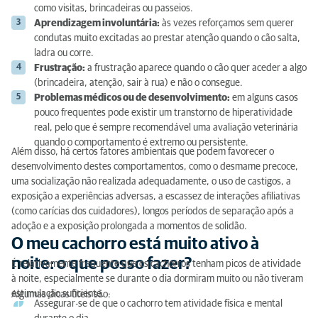
como visitas, brincadeiras ou passeios.
Aprendizagem involuntária:
às vezes reforçamos sem querer
condutas muito excitadas ao prestar atenção quando o cão salta,
ladra ou corre.
Frustração:
a frustração aparece quando o cão quer aceder a algo
(brincadeira, atenção, sair à rua) e não o consegue.
Problemas médicos ou de desenvolvimento:
em alguns casos
pouco frequentes pode existir um transtorno de hiperatividade
real, pelo que é sempre recomendável uma avaliação veterinária
quando o comportamento é extremo ou persistente.
Além disso, há certos fatores ambientais que podem favorecer o
desenvolvimento destes comportamentos, como o desmame precoce,
uma socialização não realizada adequadamente, o uso de castigos, a
exposição a experiências adversas, a escassez de interações afiliativas
(como carícias dos cuidadores), longos períodos de separação após a
adoção e a exposição prolongada a momentos de solidão.
O meu cachorro está muito ativo à
noite: o que posso fazer?
É relativamente frequente que os cachorros tenham picos de atividade
à noite, especialmente se durante o dia dormiram muito ou não tiveram
estimulação suficiente.
Algumas dicas úteis são:
Assegurar-se de que o cachorro tem atividade física e mental