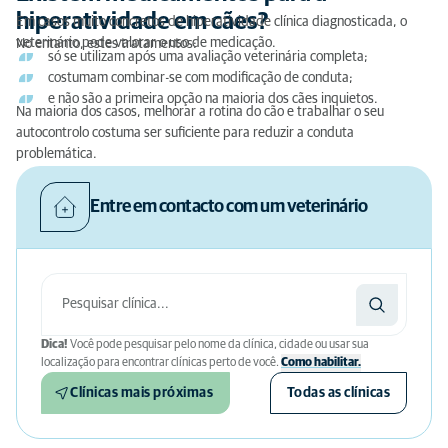
hiperatividade em cães?
Em casos muito concretos de hiperatividade clínica diagnosticada, o
veterinário pode valorar o uso de medicação.
No entanto, estes tratamentos:
só se utilizam após uma avaliação veterinária completa;
costumam combinar-se com modificação de conduta;
e não são a primeira opção na maioria dos cães inquietos.
Na maioria dos casos, melhorar a rotina do cão e trabalhar o seu
autocontrolo costuma ser suficiente para reduzir a conduta
problemática.
Entre em contacto com um veterinário
Dica!
Você pode pesquisar pelo nome da clínica, cidade ou usar sua
localização para encontrar clínicas perto de você.
Como habilitar.
Clínicas mais próximas
Todas as clínicas