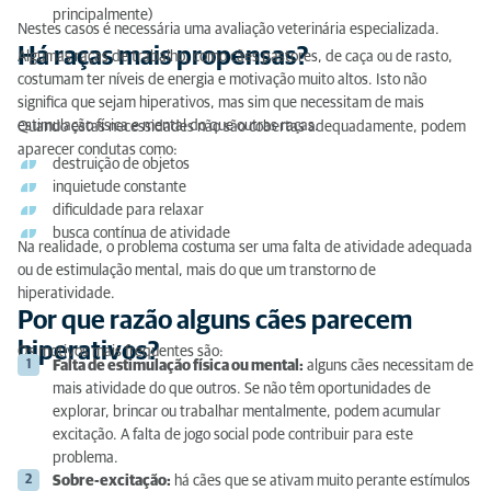
principalmente)
Nestes casos é necessária uma avaliação veterinária especializada.
Há raças mais propensas?
Algumas raças de trabalho, como cães pastores, de caça ou de rasto,
costumam ter níveis de energia e motivação muito altos. Isto não
significa que sejam hiperativos, mas sim que necessitam de mais
estimulação física e mental do que outras raças.
Quando estas necessidades não são cobertas adequadamente, podem
aparecer condutas como:
destruição de objetos
inquietude constante
dificuldade para relaxar
busca contínua de atividade
Na realidade, o problema costuma ser uma falta de atividade adequada
ou de estimulação mental, mais do que um transtorno de
hiperatividade.
Por que razão alguns cães parecem
hiperativos?
Os motivos mais frequentes são:
Falta de estimulação física ou mental:
alguns cães necessitam de
mais atividade do que outros. Se não têm oportunidades de
explorar, brincar ou trabalhar mentalmente, podem acumular
excitação. A falta de jogo social pode contribuir para este
problema.
Sobre-excitação:
há cães que se ativam muito perante estímulos