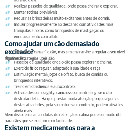
durante o dia.
Realizar passeios de qualidade, onde possa cheirar e explorar.
Manter rotinas previsíveis.
Reduzir as brincadeiras muito excitantes antes de dormir.
Induzir progressivamente ao descanso com atividades mais
tranquilas à noite, como brinquedos de mastigação ou
enriquecimento com olfato.
Como ajudar um cão demasiado
excitado?
O objetivo não é “cansar” o cão, mas sim ensinar-lhe a regular o seu nível
de ativação.
Algumas estratégias úteis são:
Passeios de qualidade onde o cão possa explorar e cheirar.
Exercício físico regular, adaptado à sua idade e raça.
Estimulação mental: jogos de olfato, busca de comida ou
brinquedos interativos.
Treino em obediência e autocontrolo.
Actividades como agility, canicross ou mantrailing, se o cão
desfrutar delas. Há que prestar muita atenção porque algumas
destas atividades, pela sua natureza e contexto, podem ativá-los
ainda mais.
Além disso, ensinar condutas de relaxação e calma pode ser muito útil
para cães que se excitam com facilidade.
Existem medicamentos para a