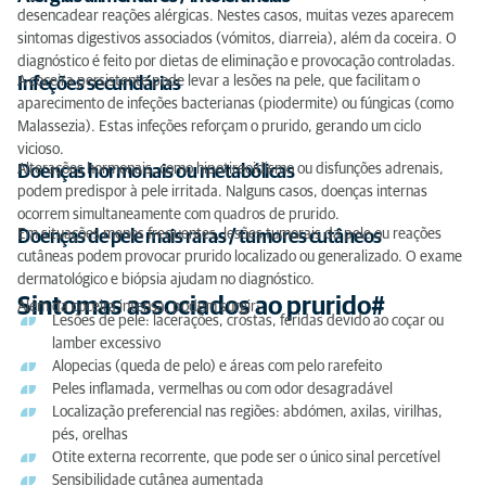
desencadear reações alérgicas. Nestes casos, muitas vezes aparecem
sintomas digestivos associados (vómitos, diarreia), além da coceira. O
diagnóstico é feito por dietas de eliminação e provocação controladas.
A coceira persistente pode levar a lesões na pele, que facilitam o
Infeções secundárias
aparecimento de infeções bacterianas (piodermite) ou fúngicas (como
Malassezia). Estas infeções reforçam o prurido, gerando um ciclo
vicioso.
Alterações hormonais, como hipotireoidismo ou disfunções adrenais,
Doenças hormonais ou metabólicas
podem predispor à pele irritada. Nalguns casos, doenças internas
ocorrem simultaneamente com quadros de prurido.
Em situações menos frequentes, lesões tumorais da pele ou reações
Doenças de pele mais raras / tumores cutâneos
cutâneas podem provocar prurido localizado ou generalizado. O exame
dermatológico e biópsia ajudam no diagnóstico.
Sintomas associados ao prurido#
Além da coceira intensa, podem surgir:
Lesões de pele: lacerações, crostas, feridas devido ao coçar ou
lamber excessivo
Alopecias (queda de pelo) e áreas com pelo rarefeito
Peles inflamada, vermelhas ou com odor desagradável
Localização preferencial nas regiões: abdómen, axilas, virilhas,
pés, orelhas
Otite externa recorrente, que pode ser o único sinal percetível
Sensibilidade cutânea aumentada