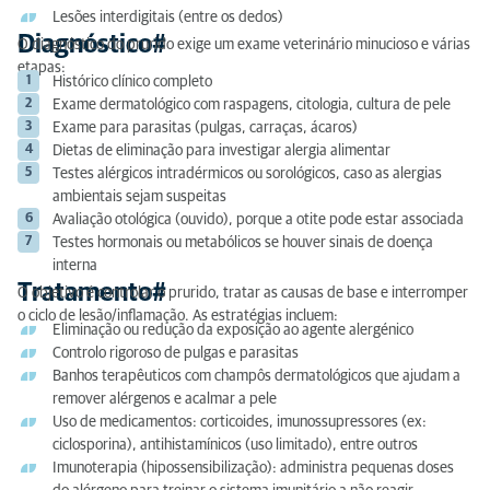
Lesões interdigitais (entre os dedos)
Diagnóstico#
O diagnóstico do prurido exige um exame veterinário minucioso e várias
etapas:
Histórico clínico completo
Exame dermatológico com raspagens, citologia, cultura de pele
Exame para parasitas (pulgas, carraças, ácaros)
Dietas de eliminação para investigar alergia alimentar
Testes alérgicos intradérmicos ou sorológicos, caso as alergias
ambientais sejam suspeitas
Avaliação otológica (ouvido), porque a otite pode estar associada
Testes hormonais ou metabólicos se houver sinais de doença
interna
Tratamento#
O objetivo é controlar o prurido, tratar as causas de base e interromper
o ciclo de lesão/inflamação. As estratégias incluem:
Eliminação ou redução da exposição ao agente alergénico
Controlo rigoroso de pulgas e parasitas
Banhos terapêuticos com champôs dermatológicos que ajudam a
remover alérgenos e acalmar a pele
Uso de medicamentos: corticoides, imunossupressores (ex:
ciclosporina), antihistamínicos (uso limitado), entre outros
Imunoterapia (hipossensibilização): administra pequenas doses