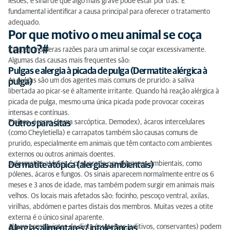
lesões, é sinal de que algo mais grave pode estar por trás. É
fundamental identificar a causa principal para oferecer o tratamento
adequado.
Por que motivo o meu animal se coça
tanto?#
Existem inúmeras razões para um animal se coçar excessivamente.
Algumas das causas mais frequentes são:
Pulgas e alergia à picada de pulga (Dermatite alérgica à
As pulgas são um dos agentes mais comuns de prurido: a saliva
pulga)
libertada ao picar-se é altamente irritante. Quando há reação alérgica à
picada de pulga, mesmo uma única picada pode provocar coceiras
intensas e contínuas.
Piolhos, ácaros (sarna sarcóptica, Demodex), ácaros intercelulares
Outros parasitas
(como Cheyletiella) e carrapatos também são causas comuns de
prurido, especialmente em animais que têm contacto com ambientes
externos ou outros animais doentes.
A dermatite atópica é provocada por alérgenos ambientais, como
Dermatite atópica (alergias ambientais)
pólenes, ácaros e fungos. Os sinais aparecem normalmente entre os 6
meses e 3 anos de idade, mas também podem surgir em animais mais
velhos. Os locais mais afetados são: focinho, pescoço ventral, axilas,
virilhas, abdómen e partes distais dos membros. Muitas vezes a otite
externa é o único sinal aparente.
Alguns constituintes da dieta (proteínas, aditivos, conservantes) podem
Alergias alimentares / intolerâncias