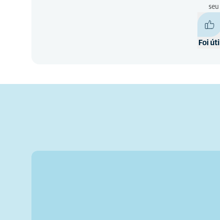
seu
Foi úti