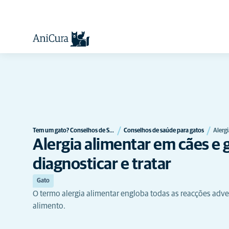
Tem um gato? Conselhos de Saúde para Gatos | AniCura Portug…
Conselhos de saúde para gatos
Alerg
Alergia alimentar em cães e
diagnosticar e tratar
Gato
O termo alergia alimentar engloba todas as reacções adv
alimento.