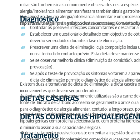
miliar são também sinais comummente observados nesta espécie.
alergia/intolerância alimentar manifestam também sinais gastrointe
O diagnóstico de uma alergia/intolerância alimentar é um processo 
Diagnóstico
não são muito úteis no diagnóstico destes processos. Com este obje
O protocolo a seguir para o diagnóstico de uma alergia/intolerância
Controlar as possíveis infecções concomitantes e descartar a
Estabelecer um questionário detalhado com objectivo de obt
deverão ser excluídos durante a fase de eliminação.
Prescrever uma dieta de eliminação, cuja composição inclua 
nunca tenha tido contacto prévio. Esta dieta deve manter-s
Se se observar melhoria clínica (diminuição da comichão), ad
provocação).
Se após o teste de provocação os sintomas voltarem a aparec
dieta de eliminação permite o diagnóstico de alergia alimenta
Existem duas alternativas de dieta de eliminação: a dieta caseira
inconvenientes que devem ser ponderados:
As fontes de proteína mais comummente utilizadas são a carne de
DIETAS CASEIRAS
fonte de hidrato de carbono aconselha-se geralmente o arroz ou a 
para o diagnóstico de alergia alimentar, contudo, a longo prazo, p
Estas dietas, nutricionalmente equilibradas, incluem um número l
DIETAS COMERCIAIS HIPOALERGÉN
hipoalergénicas com proteína selecionada ou com proteína hidrol
diminuindo assim a sua capacidade alérgica).
O único tratamento possível consiste em evitar a ingestão do alim
Tratamento
prescrevem-se dietas hipoalergénicas comerciais ou caseiras. Na 