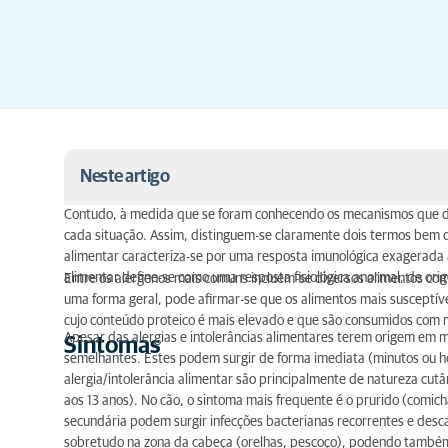
Neste artigo
Contudo, à medida que se foram conhecendo os mecanismos que d
Sintomas
cada situação. Assim, distinguem-se claramente dois termos bem di
alimentar caracteriza-se por uma resposta imunológica exagerada 
Diagnóstico
alimentar define-se como uma resposta fisiológica anormal, de or
Entre os alergenos mais comuns incluem-se diversos alimentos como o
uma forma geral, pode afirmar-se que os alimentos mais susceptíve
DIETAS CASEIRAS
cujo conteúdo proteico é mais elevado e que são consumidos com m
Apesar das alergias e intolerâncias alimentares terem origem em
Sintomas
DIETAS COMERCIAIS HIPOALERGÉNICAS
semelhantes. Estes podem surgir de forma imediata (minutos ou ho
alergia/intolerância alimentar são principalmente de natureza cu
Tratamento
aos 13 anos). No cão, o sintoma mais frequente é o prurido (comic
secundária podem surgir infecções bacterianas recorrentes e desca
sobretudo na zona da cabeça (orelhas, pescoço), podendo também s