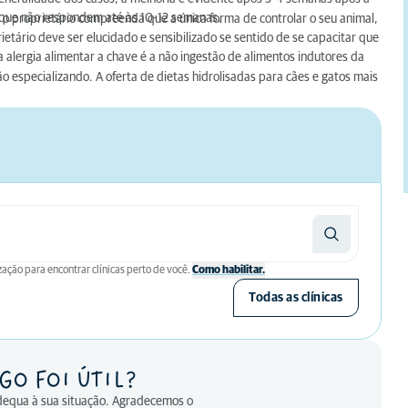
s que não respondem até às 10-12 semanas.
 o proprietário compreenda que a única forma de controlar o seu animal,
rietário deve ser elucidado e sensibilizado se sentido de se capacitar que
a alergia alimentar a chave é a não ingestão de alimentos indutores da
o especializando. A oferta de dietas hidrolisadas para cães e gatos mais
zação para encontrar clínicas perto de você.
Como habilitar.
Todas as clínicas
GO FOI ÚTIL?
adequa à sua situação. Agradecemos o