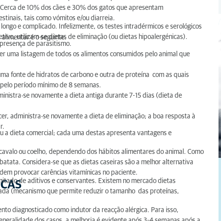
 Cerca de 10% dos cães e 30% dos gatos que apresentam
stinais, tais como vómitos e/ou diarreia.
longo e complicado. Infelizmente, os testes intradérmicos e serológicos
tivo, utilizam-se dietas de eliminação (ou dietas hipoalergénicas).
 alimentar é o seguinte:
 presença de parasitismo.
er uma listagem de todos os alimentos consumidos pelo animal que
uma fonte de hidratos de carbono e outra de proteína com as quais
e pelo período mínimo de 8 semanas.
ministra-se novamente a dieta antiga durante 7-15 dias (dieta de
er, administra-se novamente a dieta de eliminação; a boa resposta à
r.
 ou a dieta comercial; cada uma destas apresenta vantagens e
 cavalo ou coelho, dependendo dos hábitos alimentares do animal. Como
batata. Considera-se que as dietas caseiras são a melhor alternativa
odem provocar carências vitamínicas no paciente.
imitado de aditivos e conservantes. Existem no mercado dietas
ICAS
isada (mecanismo que permite reduzir o tamanho das proteínas,
ento diagnosticado como indutor da reacção alérgica. Para isso,
generalidade dos casos, a melhoria é evidente após 3-4 semanas após a