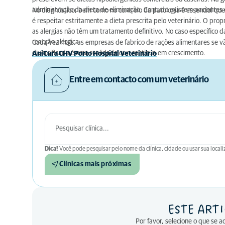
administração da dieta de eliminação. Contudo existem paciente
No diagnóstico, bem como no controlo da patologia é essencial que
é respeitar estritamente a dieta prescrita pelo veterinário. O prop
as alergias não têm um tratamento definitivo. No caso específico d
reacção alérgica.
Cada vez mais, as empresas de fabrico de rações alimentares se vã
diversificada é uma realidade que continua em crescimento.
AniCura CHV Porto Hospital Veterinário
Entre em contacto com um veterinário
Dica!
Você pode pesquisar pelo nome da clínica, cidade ou usar sua locali
Clínicas mais próximas
ESTE ARTI
Por favor, selecione o que se 