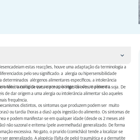
esencadeiam estas reacções, houve uma adaptação da terminologia a
ferenciados pelo seu significado: a alergia ou hipersensibilidade
a determinados alérgenos alimentares específicos; a intolerância
igem não imunológica que ocorre após ingestão de um alimento.
 leite, a carne de vaca e porco, o trigo, os ovos, o peixe e a soja. De
is de dar origem a uma alergia ou intolerância alimentar são aqueles
ais frequência.
 mecanismos distintos, os sintomas que produzem podem ser muito
ras) ou tardia (horas a dias) após ingestão do alimento. Os sintomas de
tânea e podem manifestar-se em qualquer idade (desde os 2 meses até
hão) não sazonal e eritema (pele avermelhada) generalizado. De forma
mação excessiva. No gato, o prurido (comichão) tende a localizar-se
er generalizado. A alopécia (falta de pelo) traumática e a dermatite