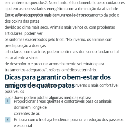
se manterem aquecidos2. No entanto, é fundamental que os cuidadores
ajustem as necessidades energéticas com a diminuição da atividade
física, a fim de prevenir o ganho excessivo de peso.
Entre as preocupações mais comuns estão o ressecamento da pele e
dos coxins das patas,
devido ao clima mais seco. Animais mais velhos ou com problemas
articulares, podem ver
os sintomas exacerbados pelo frio2. “No inverno, os animais com
predisposição a doenças
articulares, como artrite, podem sentir mais dor, sendo fundamental
estar atento a sinais
de desconforto e procurar aconselhamento veterinário para
tratamentos adequados”, reforça o médico veterinário.
Dicas para garantir o bem-estar dos
amigos de quatro patas
Para lidar com estas mudanças e tornar o inverno o mais confortável
possível, os
cuidadores podem adotar algumas medidas extras:
Proporcionar áreas quentes e confortáveis para os animais
dormirem, longe de
correntes de ar.
Embora com o frio haja tendência para uma redução dos passeios,
é essencial