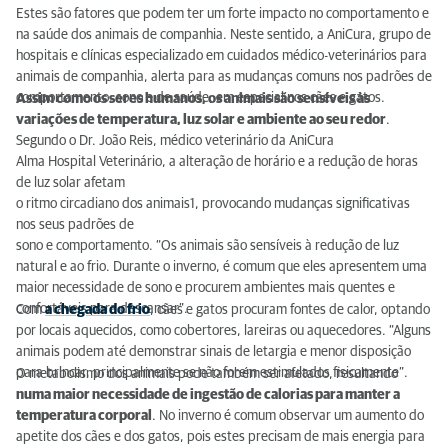
Estes são fatores que podem ter um forte impacto no comportamento e
na saúde dos animais de companhia. Neste sentido, a AniCura, grupo de
hospitais e clínicas especializado em cuidados médico-veterinários para
animais de companhia, alerta para as mudanças comuns nos padrões de
comportamento, sono e de saúde, em especial nos cães e gatos.
Assim como os seres humanos, os animais são sensíveis às
variações de temperatura, luz
solar e ambiente ao seu redor
.
Segundo o Dr. João Reis, médico veterinário da AniCura
Alma Hospital Veterinário, a alteração de horário e a redução de horas
de luz solar afetam
o ritmo circadiano dos animais1, provocando mudanças significativas
nos seus padrões de
sono e comportamento. “Os animais são sensíveis à redução de luz
natural e ao frio. Durante o inverno, é comum que eles apresentem uma
maior necessidade de sono e procurem ambientes mais quentes e
confortáveis para descansar”.
Com
a chegada do frio
, cães e gatos procuram fontes de calor, optando
por locais aquecidos, como cobertores, lareiras ou aquecedores. “Alguns
animais podem até demonstrar sinais de letargia e menor disposição
para brincar, principalmente se não forem estimulados fisicamente”.
O metabolismo dos animais pode também ser afetado, resultando
numa maior necessidade de ingestão de calorias para manter a
temperatura corporal
. No inverno é comum observar um aumento do
apetite dos cães e dos gatos, pois estes precisam de mais energia para