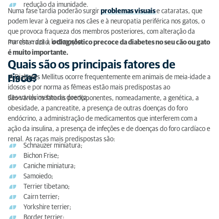
redução da imunidade.
Numa fase tardia poderão surgir
problemas visuais
e cataratas, que
podem levar à cegueira nos cães e à neuropatia periférica nos gatos, o
que provoca fraqueza dos membros posteriores, com alteração da
marcha e dor à locomoção.
Por esta razão,
o diagnóstico precoce da diabetes no seu cão ou gato
é muito importante.
Quais são os principais fatores de
risco?
A Diabetes Mellitus ocorre frequentemente em animais de meia-idade a
Em cães
idosos e por norma as fêmeas estão mais predispostas ao
desenvolvimento da doença.
São vários os fatores predisponentes, nomeadamente, a genética, a
obesidade, a pancreatite, a presença de outras doenças do foro
endócrino, a administração de medicamentos que interferem com a
ação da insulina, a presença de infeções e de doenças do foro cardíaco e
renal. As raças mais predispostas são:
Schnauzer miniatura;
Bichon Frise;
Caniche miniatura;
Samoiedo;
Terrier tibetano;
Cairn terrier;
Yorkshire terrier;
Border terrier;