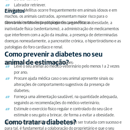
Labrador retriever.
A Diabetes Mellitus ocorre frequentemente em animais idosos e em
Em gatos
machos; os animais castrados, apresentam maior risco para o
desenvolvimento desta patologia do que as fêmeas.
São vários os fatores predisponentes: a genética, a obesidade, a
inatividade física (sedentarismo), a administração de medicamentos
que interferem com a ação da insulina, a presença de determinadas
doenças nomeadamente, a pancreatite crónica, o hipertiroidismo e as
patologias do foro cardíaco e renal.
Como prevenir a diabetes no seu
animal de estimação?
Siga algumas das nossas recomendações:
Leve o seu animal ao médico-veterinário pelo menos 1 a 2 vezes
por ano;
Procure ajuda médica caso o seu animal apresente sinais ou
alterações de comportamento sugestivos da presença de
diabetes;
Forneça uma alimentação saudável, na quantidade adequada,
seguindo as recomendações do médico-veterinário;
Estimule o exercício físico regular e controlado do seu cão e
estimule o seu gato a brincar, de forma a evitar a obesidade.
Como tratar a diabetes?
Apesar da diabetes não ter cura, esta pode ser tratada com sucesso e
para tal, é fundamental a colaboração do proprietário e que o seu