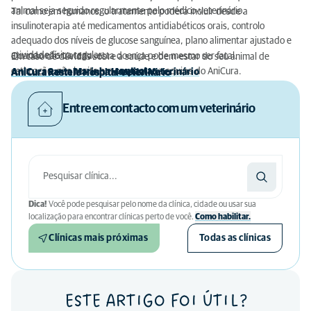
animal seja seguido regularmente pelo médico-veterinário.
Tal como em humanos, o tratamento poderá incluir desde a
insulinoterapia até medicamentos antidiabéticos orais, controlo
adequado dos níveis de glucose sanguínea, plano alimentar ajustado e
atividade física regular.
Quando não tratada, esta doença pode mesmo ser fatal.
Em caso de dúvidas sobre a saúde e bem-estar do seu animal de
estimação, não hesite em
contactar
a equipa do AniCura.
AniCura Santa Marinha Hospital Veterinário
AniCura Restelo Hospital Veterinário
Entre em contacto com um veterinário
Dica!
Você pode pesquisar pelo nome da clínica, cidade ou usar sua
localização para encontrar clínicas perto de você.
Como habilitar.
Clínicas mais próximas
Todas as clínicas
ESTE ARTIGO FOI ÚTIL?