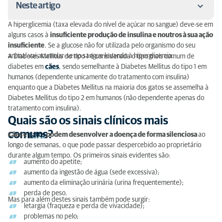
Neste artigo
A hiperglicemia (taxa elevada do nível de açúcar no sangue) deve-se em
Quais são os sinais clínicos mais comuns?
alguns casos à
insuficiente produção de insulina e noutros à sua ação
insuficiente
. Se a glucose não for utilizada pelo organismo do seu
Quais são os principais fatores de risco?
animal vai acumular-se no sangue levando à hiperglicemia.
A Diabetes Mellitus do tipo 1 é considerada o tipo mais comum de
diabetes em
cães
, sendo semelhante à Diabetes Mellitus do tipo 1 em
Como prevenir a diabetes no seu animal de
humanos (dependente unicamente do tratamento com insulina)
estimação?
enquanto que a Diabetes Mellitus na maioria dos gatos se assemelha à
Diabetes Mellitus do tipo 2 em humanos (não dependente apenas do
Como tratar a diabetes?
tratamento com insulina).
Quais são os sinais clínicos mais
comuns?
Cães e
gatos
podem desenvolver a doença de forma silenciosa
ao
longo de semanas, o que pode passar despercebido ao proprietário
durante algum tempo. Os primeiros sinais evidentes são:
aumento do apetite;
aumento da ingestão de água (sede excessiva);
aumento da eliminação urinária (urina frequentemente);
perda de peso.
Mas para além destes sinais também pode surgir:
letargia (fraqueza e perda de vivacidade);
problemas no pelo;