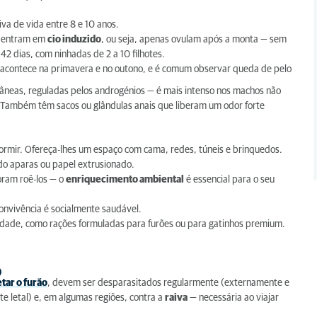
va de vida entre 8 e 10 anos.
as entram em
cio induzido
, ou seja, apenas ovulam após a monta — sem
42 dias, com ninhadas de 2 a 10 filhotes.
acontece na primavera e no outono, e é comum observar queda de pelo
âneas, reguladas pelos androgénios — é mais intenso nos machos não
). Também têm sacos ou glândulas anais que liberam um odor forte
ormir. Ofereça-lhes um espaço com cama, redes, túneis e brinquedos.
do aparas ou papel extrusionado.
oram roê-los — o
enriquecimento ambiental
é essencial para o seu
onvivência é socialmente saudável.
lidade, como rações formuladas para furões ou para gatinhos premium.
o
tar o furão
, devem ser desparasitados regularmente (externamente e
e letal) e, em algumas regiões, contra a
raiva
— necessária ao viajar