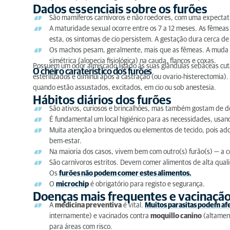
Dados essenciais sobre os furões
Dados essenciais sobre os furões
São mamíferos carnívoros e não roedores, com uma expectati
Hábitos diários dos furões
A maturidade sexual ocorre entre os 7 a 12 meses. As fême
esta, os sintomas de cio persistem. A gestação dura cerca de 
Doenças mais frequentes e vacinação
Os machos pesam, geralmente, mais que as fêmeas. A muda 
simétrica (alopecia fisiológica) na cauda, flancos e coxas.
Possuem um odor almiscado ligado às suas glândulas sebáceas cut
O cheiro caraterístico dos furões
esterilizados e diminui após a castração (ou ovario-histerectomia
quando estão assustados, excitados, em cio ou sob anestesia.
Hábitos diários dos furões
São ativos, curiosos e brincalhões, mas também gostam de d
É fundamental um local higiénico para as necessidades, usan
Muita atenção a brinquedos ou elementos de tecido, pois ad
bem-estar.
Na maioria dos casos, vivem bem com outro(s) furão(s) — a c
São carnívoros estritos. Devem comer alimentos de alta qua
Os
furões não podem comer estes alimentos.
O
microchip
é obrigatório para registo e segurança.
Doenças mais frequentes e vacinaçã
A
medicina preventiva
é vital.
Muitos parasitas podem afe
internamente) e vacinados contra
moquillo canino
(altament
para áreas com risco.