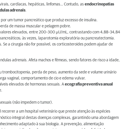
virais, cardíacas, hepáticas, linfomas… Contudo, as
endocrinopatias
dulas adrenais
.
 por um tumor pancreático que produz excesso de insulina.
 perda de massa muscular e pelagem pobre.
a — valores elevados, entre 200–300 µU/mL, contrastando com 4,88–34,84
ncreáticos; às vezes, laparotomia exploratória ou pancreatectomia.
. Se a cirurgia não for possível, os corticosteroides podem ajudar de
ndulas adrenais. Afeta machos e fêmeas, sendo fatores de risco a idade,
ou trombocitopenia, perda de peso, aumento da sede e volume urinário
arga vaginal, comportamento de cio e edema vulvar.
 níveis elevados de hormonas sexuais. A
ecografia preventiva anual
e.
exuais (não impedem o tumor).
l recorrer a um hospital veterinário que preste atenção às espécies
nóstico integral destas doenças complexas, garantindo uma abordagem
onhecimento adaptado à sua biologia. A prevenção, alimentação