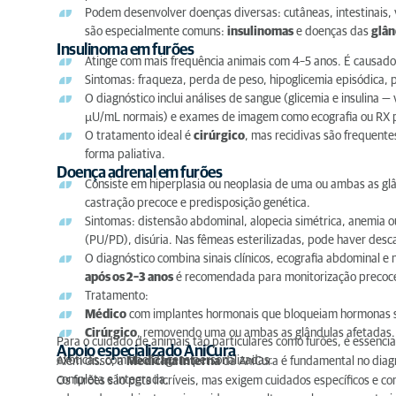
Podem desenvolver doenças diversas: cutâneas, intestinais, 
são especialmente comuns:
insulinomas
e doenças das
glân
Insulinoma em furões
Atinge com mais frequência animais com 4–5 anos. É causado
Sintomas: fraqueza, perda de peso, hipoglicemia episódica,
O diagnóstico inclui análises de sangue (glicemia e insulin
µU/mL normais) e exames de imagem como ecografia ou RX pa
O tratamento ideal é
cirúrgico
, mas recidivas são frequentes
forma paliativa.
Doença adrenal em furões
Consiste em hiperplasia ou neoplasia de uma ou ambas as glâ
castração precoce e predisposição genética.
Sintomas: distensão abdominal, alopecia simétrica, anemia 
(PU/PD), disúria. Nas fêmeas esterilizadas, pode haver desc
O diagnóstico combina sinais clínicos, ecografia abdominal e
após os 2–3 anos
é recomendada para monitorização precoc
Tratamento:
Médico
com implantes hormonais que bloqueiam hormonas s
Cirúrgico
, removendo uma ou ambas as glândulas afetadas.
Para o cuidado de animais tão particulares como furões, é essencia
Apoio especializado AniCura
exóticas, com abordagens personalizadas.
Além disso, a
Medicina Interna
da AniCura é fundamental no diag
completa e integrada.
Os furões são pets incríveis, mas exigem cuidados específicos e c