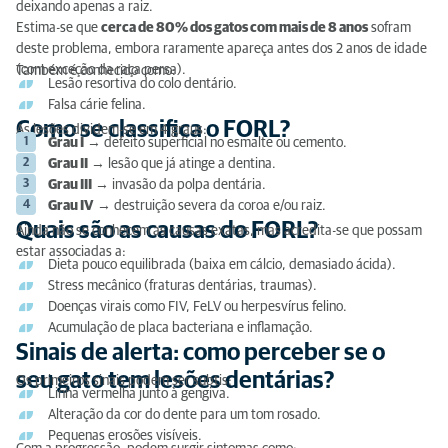
deixando apenas a raiz.
Estima-se que
cerca de 80% dos gatos com mais de 8 anos
sofram
deste problema, embora raramente apareça antes dos 2 anos de idade
(com exceção da raça persa).
Também é conhecido como:
Lesão resortiva do colo dentário.
Falsa cárie felina.
Como se classifica o FORL?
As lesões dividem-se em 4 graus:
Grau I
→ defeito superficial no esmalte ou cemento.
Grau II
→ lesão que já atinge a dentina.
Grau III
→ invasão da polpa dentária.
Grau IV
→ destruição severa da coroa e/ou raiz.
Quais são as causas do FORL?
Ainda não se conhecem as causas exatas, mas acredita-se que possam
estar associadas a:
Dieta pouco equilibrada (baixa em cálcio, demasiado ácida).
Stress mecânico (fraturas dentárias, traumas).
Doenças virais como FIV, FeLV ou herpesvírus felino.
Acumulação de placa bacteriana e inflamação.
Sinais de alerta: como perceber se o
seu gato tem lesões dentárias?
Os primeiros sinais podem ser subtis:
Linha vermelha junto à gengiva.
Alteração da cor do dente para um tom rosado.
Pequenas erosões visíveis.