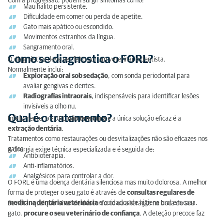
Com a progressão, podem surgir sintomas como:
Mau hálito persistente.
Dificuldade em comer ou perda de apetite.
Gato mais apático ou escondido.
Movimentos estranhos da língua.
Sangramento oral.
Como se diagnostica o FORL?
O diagnóstico deve ser feito por um veterinário dentista.
Normalmente inclui:
Exploração oral sob sedação
, com sonda periodontal para
avaliar gengivas e dentes.
Radiografias intraorais
, indispensáveis para identificar lesões
invisíveis a olho nu.
Qual é o tratamento?
Infelizmente, o FORL
não tem cura
e a única solução eficaz é a
extração dentária
.
Tratamentos como restaurações ou desvitalizações não são eficazes nos
gatos.
A cirurgia exige técnica especializada e é seguida de:
Antibioterapia.
Anti-inflamatórios.
Analgésicos para controlar a dor.
O FORL é uma doença dentária silenciosa mas muito dolorosa. A melhor
forma de proteger o seu gato é através de
consultas regulares de
medicina dentária veterinária
e cuidados de higiene oral em casa.
Se notar qualquer sinal de desconforto ou alteração na boca do seu
gato,
procure o seu veterinário de confiança
. A deteção precoce faz