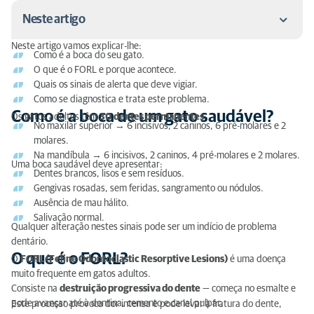
Neste artigo
Neste artigo vamos explicar-lhe:
Como é a boca do seu gato.
Como é a boca de um gato saudável?
O que é o FORL e porque acontece.
Quais os sinais de alerta que deve vigiar.
O que é o FORL?
Como se diagnostica e trata este problema.
Como é a boca de um gato saudável?
Como se classifica o FORL?
Os gatos adultos têm
30 dentes permanentes
:
No maxilar superior → 6 incisivos, 2 caninos, 6 pré-molares e 2
molares.
Quais são as causas do FORL?
Na mandíbula → 6 incisivos, 2 caninos, 4 pré-molares e 2 molares.
Uma boca saudável deve apresentar:
Sinais de alerta: como perceber se o seu gato tem
Dentes brancos, lisos e sem resíduos.
lesões dentárias?
Gengivas rosadas, sem feridas, sangramento ou nódulos.
Ausência de mau hálito.
Como se diagnostica o FORL?
Salivação normal.
Qualquer alteração nestes sinais pode ser um indício de problema
dentário.
Qual é o tratamento?
O que é o FORL?
O
FORL (Feline Odontoclastic Resorptive Lesions)
é uma doença
muito frequente em gatos adultos.
Consiste na
destruição progressiva do dente
— começa no esmalte e
pode avançar até à dentina, cemento e canal pulpar.
Este processo provoca dor intensa e pode levar à fratura do dente,